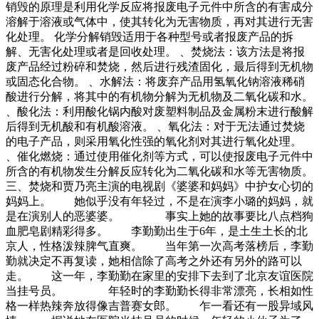
销毁的原理是利用化学反应将报废电子元件中所含的有害成分
溶解于溶液或气体中，使其转化为无害物质，再对其进行无害
化处理。 化学分解销毁适用于各种型号或者报废产品的拆
解、无害化处理或者是回收处理。 、焚烧法：该方法是将报
废产品经过粉碎和焚烧，然后进行残渣固化，最后得到无机物
或固态化合物。 、水解法：将废弃产品用氢氧化钠溶液稀硝
酸进行分解，将其中的有机物分解为无机物及二氧化碳和水。
、酸化法：利用酸化锅内酸对废塑料制品及金属粉末进行酸解
后得到无机酸和有机酸溶液。 、氧化法：对于无法通过焚烧
的电子产品，则采用氧化性强的氧化剂对其进行氧化处理。
、催化燃烧：通过使用催化剂等方式，可以使报废电子元件中
所含的有机物发生分解反应转化为二氧化碳和水等无害物质。
三、焚烧和贾乃亮主演的电视剧《婆婆和妈妈》中护女心切的
妈妈上。 她似乎没有年轻过，不是在演李小璐的妈妈，就
是在演别人的恶婆婆。 事实上她的故事要比八点档狗
血肥皂剧精彩得多。 李勤勤出生于6年，是土生土长的北
京人，性格泼辣脾气直爽。 当年第一次高考落榜后，李勤
勤就决定不再复读，她相信除了高考之外还有另外的路可以
走。 这一年，李勤勤在家里的安排下去到了北京友谊医院
当挂号员。 年轻时的李勤勤长得非常漂亮，长相如性
格一样热辣奔放得像吉普赛女郎。 乍一看还有一股异域风