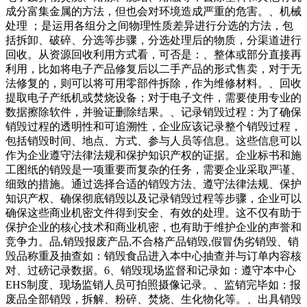
成分富集金属的方法，但也会对环境造成严重的危害。、机械
处理 ；是运用各组分之间物理性质差异进行分选的方法，包
括拆卸、破碎、分选等步骤，分选处理后的物质，分渠道进行
回收。从资源回收利用方式看，可否是：、整体或部分直接再
利用，比如将电子产品修复后以二手产品的形式售卖，对于无
法修复的，则可以将可用零部件拆除，作为维修材料。、回收
提取电子产纸机或焚烧设备；对于电子文件，需要使用专业的
数据擦除软件，并验证删除结果。、记录销毁过程：为了确保
销毁过程的透明性和可追溯性，企业应该记录整个销毁过程，
包括销毁时间、地点、方式、参与人员等信息。这些信息可以
作为企业遵守法律法规和保护知识产权的证据。企业标书和施
工图纸的销毁是一项重要而复杂的任务，需要企业采取严谨、
细致的措施。通过选择合适的销毁方法、遵守法律法规、保护
知识产权、确保彻底销毁以及记录销毁过程等步骤，企业可以
确保这些商业机密文件得到安全、有效的处理。这不仅有助于
保护企业的核心技术和商业机密，也有助于维护企业的声誉和
竞争力。品,销毁报废产品,不合格产品销毁,假冒伪劣销毁、销
毁品称重及抽查如：销毁食品进入本中心抽查并与订单内容核
对、过磅记录数据。6、销毁现场监督和记录如：遵守本中心
EHS制度、现场监销人员可拍照摄像记录。、监销完毕如：报
废品全部销毁，拆解、粉碎、焚烧、生化物化等。、出具销毁