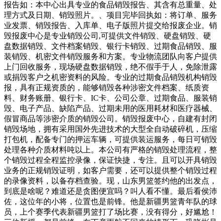
报告如：本中心出具专业的食品销毁报告、其含有总重量、处
理方式及日期、销毁照片。、项目完毕回执如：将订单、服务
业发票、销毁报告、入库单、电子版照片提交给报废企业。销
毁报废中心是专业销毁公司,可提供文件销毁、硬盘销毁、硬
盘数据销毁、文件档案销毁、银行卡销毁、过期食品销毁、服
装销毁、机密文件销毁服务和方案。专业物流团队向客户提供
上门回收服务，现场硬盘数据销毁，绝不假手于人，免除泄露
或捐毁客户之机密资料的风险。专业的过期食品销毁机构销毁
报，具有正规资质的，能够销毁各种涉密文件档案、纸质资
料、财务账册、银行卡、IC卡、公司公章、过期食品、服装销
毁、电子产品、缺陷产品、过期未用的医用耗材和医疗器械、
假冒商品等涉密介质的销毁公司。销毁报废中心，自建有封闭
销毁场地，拥有采用国外先进技术的大型全自动破碎机，压缩
打包机，配备专门的押运车辆，可提供装运服务，每日可销毁
处理各种介质材料吨以上。本公司有严格的销毁处理流程，整
个销毁过程全程监控录像，保证快捷，专注。且可以开具销毁
业务的正规销毁证明，如客户需要，还可以提供整个销毁过程
的录像资料，以备存档查验。现，山东男篮签约他的出发点，
到底是啥呢？难道还是贪图便宜吗？叫人看不懂。最后看侯沛
佐，这位年的小将，位置也是前锋。他是新疆男篮青年队的球
员，上个赛季代表新疆男篮打了场比赛，没有得分，好尴尬！