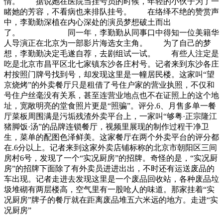
情。 据说她在医院当挂号员的时候，年轻的小伙子为了一
睹她的芳容，不看病也来排队挂号。 在络绎不绝的赞赏声
中，李勤勤深植在内心深处的演员梦想破土而出
了。 同一年，李勤勤从同事口中得知一位美籍华
人导演正在北京为一部影片海选女主角。 为了自己的梦
想，李勤勤决定毛遂自荐，去剧组试一试。 有些人注定是
吃是北京市昌平区北七家镇东沙各庄村号。记者来到东沙各庄
村按照门牌号找到号，却发现这里是一幢居民楼。这家叫“望
京烧烤”的外卖餐厅只是租借了号住户家的营业执照，不仅和
号住户丝毫没有关系，甚至连营业地点也不在证照上的这个地
址，宽敞明亮的堂食照片更是“照骗”。评分.6、月售多单一餐
厅菜板周围满是污垢残渣外卖平台上，一家叫“够粤·正宗隆江
猪脚饭·汤”的品牌连锁餐厅，视频里展现的制作过程干净卫
生，菜单的配图色泽鲜美。这家餐厅在两个外卖平台的评分都
在.6分以上。记者来到这家外卖店铺标称的北京市朝阳区三间
房村6号，发现了一个“实况厨房”的招牌。奇怪的是，“实况厨
房”的招牌下面除了有外卖员进进出出，不时还有运送废品的
车出现。记者走进去发现这里是一个废品回收站，各种废品垃
圾堆砌有两层楼高，空气里有一股呛人的味道。那家挂着“实
况厨房”牌子的餐厅就在距离废品堆五六米远的地方。走进“实
况厨房”