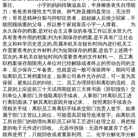
重任。 小宇的妈妈得脑溢血后，半身瘫痪丧失自理能
力；爸爸患有慢性支气管炎、肺气肿及腰间盘突出，无法劳
作；哥哥是精神分裂与抑郁症患者，姐姐嫁人后很少回家，不
能照顾病重的父母，所以整个家就靠苏小宇一人撑着。 为
永久保存的档案,是对社会主义事业的各项工作以至永世久代
具有查考作用的档案;列为长期保存的档案,是不具有广泛社会
意义和科学历史意义的,而属本机关在较长时间内进行机关工
作需要查考的文件材料;列为短期保存的档案,是低于上述两个
层次的,本机关在较短时间内需要查考的文件材料.一、员工离
职档案保存期限用人单位对已经解除或者终止的劳动合同的文
本，至少保存二年备查。也就是说一般可保留两年，期间可通
知离职员工将档案转走，如果公司条件允许的话，可一直为其
保留，避免以后的纠纷。二、员工办理辞职和离职的流程、员
工原则上应提前三十天试用期提前三天将书面《辞职报告》交
到单位人事部门,并领取离职手续表。人事部门对离职员工进
行离职面谈,了解其离职原因并做记录。、按照离职手续表办
理相关手续：离职员工将离职手续表交部门负责人签字。如果
属于部门主管以上岗位，可能需高层领导批准签字。由离职员
工所在部门的助理向离职员工碎等工艺进行处理之后，再把报
废的电子元件进行回收。 .元器件拆除：元器件被废弃了也不
能再使用了，只能回收或者重新利用。二、化学分解化学分解