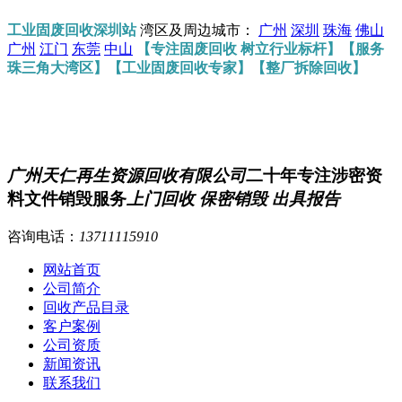
工业固废回收深圳站
湾区及周边城市：
广州
深圳
珠海
佛山
广州
江门
东莞
中山
【专注固废回收 树立行业标杆】【服务
珠三角大湾区】【工业固废回收专家】【整厂拆除回收】
广州天仁再生资源回收有限公司
二十年专注涉密资
料文件销毁服务
上门回收 保密销毁 出具报告
咨询电话：
13711115910
网站首页
公司简介
回收产品目录
客户案例
公司资质
新闻资讯
联系我们