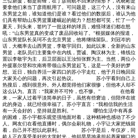
三位新援，都是前锋，在丁彦雨航不回来的情形下，巩晓彬是
要拿他们来当丁彦雨航用了。可问题是，这三个人，没有来山
东男篮之前，谁知道他们是谁？看过他们的数据后，谁认为他
们具有帮助山东男篮重建崛起的能力？想想都可笑，忙了一个
夏天，到头来，签约了一批这样的球员，难怪球迷们都在怒
吼：“山东男篮真的变成了废品回收站了。”根据媒体的报道，
山东男篮队长吴珂不去北京男篮，他将继续留队。刘冠岑的
话，大概率去山西男篮，李敬宇回归。如此以来，全新的山东
男篮，老队员们主要集中在内线，贾诚、陶汉林为主，锋线位
置以李敬宇为主，后卫层面以王汝恒张辉为主。当然，两位小
外援塞尔登和坎南将带领山东男篮起飞，这是一个美好的梦
想。近日，独自养活一家四口的苏小宇走红，他于月日晚回应
大家关心的问题，再次引起热议。 苏小宇看到自己上
热搜后，感到很意外。外人都觉得他们家很惨，但他本人却不
这么认为。直言：“我家并不可怜，也不惨。” 在他看
来，一家人过着平淡简单的日子，虽然有些窘迫，但陪伴在彼
此的身边，就已经很幸福了。苏小宇直言：“我相信我的生活
有一天会好的，坚持就是胜利。” 哪怕生活中有再多
的困难，苏小宇都乐观坚强地面对着，这种精神也感动了不少
人。网友们在看他直播时，偶尔会刷礼物，小宇让大家把钱留
着，自己并不想以此获利。 苏小宇是后，年仅岁，同
龄人正在享受美好的大学时光，他却早早地承担起养家糊口的