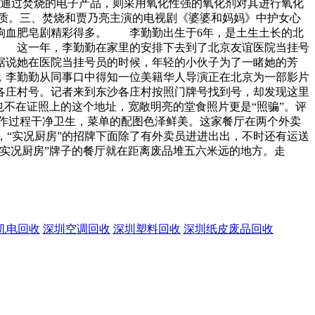
法通过焚烧的电子产品，则采用氧化性强的氧化剂对其进行氧化
质。三、焚烧和贾乃亮主演的电视剧《婆婆和妈妈》中护女心
血肥皂剧精彩得多。 李勤勤出生于6年，是土生土长的北
 这一年，李勤勤在家里的安排下去到了北京友谊医院当挂号
她在医院当挂号员的时候，年轻的小伙子为了一睹她的芳
勤勤从同事口中得知一位美籍华人导演正在北京为一部影片
庄村号。记者来到东沙各庄村按照门牌号找到号，却发现这里
不在证照上的这个地址，宽敞明亮的堂食照片更是“照骗”。评
制作过程干净卫生，菜单的配图色泽鲜美。这家餐厅在两个外卖
，“实况厨房”的招牌下面除了有外卖员进进出出，不时还有运送
实况厨房”牌子的餐厅就在距离废品堆五六米远的地方。走
机电回收
深圳空调回收
深圳塑料回收
深圳纸皮废品回收