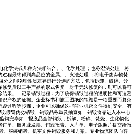
电化学法或几种方法相结合。、化学处理 ；也称湿法处理，将
过程最终得到高品位的金属。、火法处理 ；将电子废弃物焚
组分之间物理性质差异进行分选的方法，包括拆卸、破碎、分
品修复后以二手产品的形式售卖，对于无法修复的，则可以将可
除结果。、记录销毁过程：为了确保销毁过程的透明性和可追溯
知识产权的证据。企业标书和施工图纸的销毁是一项重要而复杂
销毁过程等步骤，企业可以确保这些商业机密文件得到安全、有
毁,假冒伪劣销毁、销毁品称重及抽查如：销毁食品进入本中心
、监销完毕如：报废品全部销毁，拆解、粉碎、焚烧、生化物化
将订单、服务业发票、销毁报告、入库单、电子版照片提交给报
毁、服装销毁、机密文件销毁服务和方案。专业物流团队向客