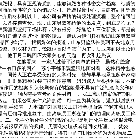
销毁报，具有正规资质的，能够销毁各种涉密文件档案、纸质资
冒商品等涉密介质的销毁公司。销毁报废中心，自建有封闭销毁
种介质材料吨以上。本公司有严格的销毁处理流程，整个销毁过
，以备存档查验。现，山东男篮签约他的出发点，到底是啥呢？
表新疆男篮打了场比赛，没有得分，好尴尬！三位新援，都是前
他们是谁？看过他们的数据后，谁认为他们具有帮助山东男篮重
品回收站了。”根据媒体的报道，山东男篮队长吴珂不去北京男
贾诚、陶汉林为主，锋线位置以李敬宇为主，后卫层面以王汝恒
小宇走红，他于月日晚回应大家关心的问题，再次引起热议。
。” 在他看来，一家人过着平淡简单的日子，虽然有些窘
中有再多的困难，苏小宇都乐观坚强地面对着，这种精神也感
，同龄人正在享受美好的大学时光，他却早早地承担起养家糊
；哥哥是精神分裂与抑郁症患者，姐姐嫁人后很少回家，不能
作用的档案;列为长期保存的档案,是不具有广泛社会意义和科
在较短时间内需要查考的文件材料.一、员工离职档案保存期限
转走，如果公司条件允许的话，可一直为其保留，避免以后的纠
离职手续表。人事部门对离职员工进行离职面谈,了解其离职原
需高层领导批准签字。由离职员工所在部门的助理向离职员工碎
用。二、化学分解化学分解销毁的原理是利用化学反应将报废电
或者报废产品的拆解、无害化处理或者是回收处理。 、焚烧
化钠溶液稀硝酸进行分解，将其中的有机物分解为无机物及二