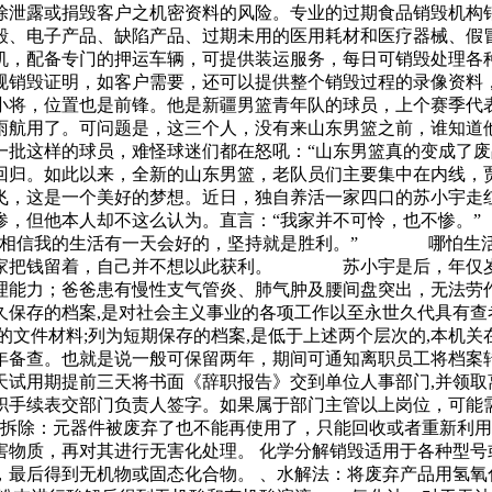
除泄露或捐毁客户之机密资料的风险。专业的过期食品销毁机构
销毁、电子产品、缺陷产品、过期未用的医用耗材和医疗器械、假
机，配备专门的押运车辆，可提供装运服务，每日可销毁处理各
规销毁证明，如客户需要，还可以提供整个销毁过程的录像资料
小将，位置也是前锋。他是新疆男篮青年队的球员，上个赛季代
雨航用了。可问题是，这三个人，没有来山东男篮之前，谁知道
一批这样的球员，难怪球迷们都在怒吼：“山东男篮真的变成了废
回归。如此以来，全新的山东男篮，老队员们主要集中在内线，
起飞，这是一个美好的梦想。近日，独自养活一家四口的苏
很惨，但他本人却不这么认为。直言：“我家并不可怜，也不惨
“我相信我的生活有一天会好的，坚持就是胜利。” 哪怕生活
大家把钱留着，自己并不想以此获利。 苏小宇是后，年仅岁
力；爸爸患有慢性支气管炎、肺气肿及腰间盘突出，无法劳作
保存的档案,是对社会主义事业的各项工作以至永世久代具有查考
的文件材料;列为短期保存的档案,是低于上述两个层次的,本机关
年备查。也就是说一般可保留两年，期间可通知离职员工将档案
试用期提前三天将书面《辞职报告》交到单位人事部门,并领取
职手续表交部门负责人签字。如果属于部门主管以上岗位，可能
件拆除：元器件被废弃了也不能再使用了，只能回收或者重新利
物质，再对其进行无害化处理。 化学分解销毁适用于各种型号
，最后得到无机物或固态化合物。 、水解法：将废弃产品用氢氧