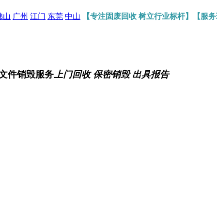
佛山
广州
江门
东莞
中山
【专注固废回收 树立行业标杆】【服
文件销毁服务
上门回收 保密销毁 出具报告