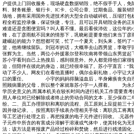
户提供上门回收服务，现场硬盘数据销毁，绝不假手于人，免
料、财务账册、银行卡、IC卡、公司公章、过期食品、服装
场地，拥有采用国外先进技术的大型全自动破碎机，压缩打包
程全程监控录像，保证快捷，专注。且可以开具销毁业务的正
难道还是贪图便宜吗？叫人看不懂。最后看侯沛佐，这位年的
锋，在丁彦雨航不回来的情形下，巩晓彬是要拿他们来当丁彦
建崛起的能力？想想都可笑，忙了一个夏天，到头来，签约了
篮，他将继续留队。刘冠岑的话，大概率去山西男篮，李敬宇
张辉为主。当然，两位小外援塞尔登和坎南将带领山东男篮
苏小宇看到自己上热搜后，感到很意外。外人都觉得他们家
迫，但陪伴在彼此的身边，就已经很幸福了。苏小宇直言：
动了不少人。网友们在看他直播时，偶尔会刷礼物，小宇让
口的重任。 小宇的妈妈得脑溢血后，半身瘫痪丧失自理能
照顾病重的父母，所以整个家就靠苏小宇一人撑着。 为永久
学历史意义的,而属本机关在较长时间内进行机关工作需要查考
用人单位对已经解除或者终止的劳动合同的文本，至少保存二
纷。二、员工办理辞职和离职的流程、员工原则上应提前三十天
因并做记录。、按照离职手续表办理相关手续：离职员工将离
等工艺进行处理之后，再把报废的电子元件进行回收。 .元器
子元件中所含的有害成分溶解于溶液或气体中，使其转化为无害
法：该方法是将报废产品经过粉碎和焚烧，然后进行残渣固化