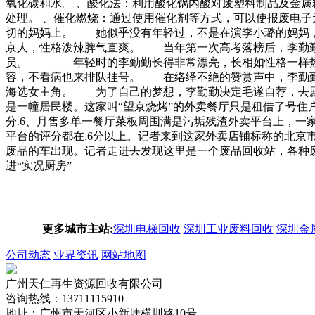
氧化碳和水。 、酸化法：利用酸化锅内酸对废塑料制品及金属
处理。 、催化燃烧：通过使用催化剂等方式，可以使报废电
切的妈妈上。 她似乎没有年轻过，不是在演李小璐的妈妈
京人，性格泼辣脾气直爽。 当年第一次高考落榜后，李勤
员。 年轻时的李勤勤长得非常漂亮，长相如性格一样热
容，不看病也来排队挂号。 在络绎不绝的赞赏声中，李
海选女主角。 为了自己的梦想，李勤勤决定毛遂自荐，去
是一幢居民楼。这家叫“望京烧烤”的外卖餐厅只是租借了号住
分.6、月售多单一餐厅菜板周围满是污垢残渣外卖平台上，一
平台的评分都在.6分以上。记者来到这家外卖店铺标称的北京
废品的车出现。记者走进去发现这里是一个废品回收站，各种
进“实况厨房”
更多城市主站:
深圳电梯回收
深圳工业废料回收
深圳金
公司动态
业界资讯
网站地图
广州天仁再生资源回收有限公司
咨询热线：13711115910
地址：广州市天河区小新塘横圳路10号