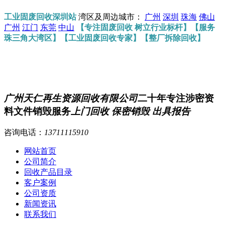
工业固废回收深圳站
湾区及周边城市：
广州
深圳
珠海
佛山
广州
江门
东莞
中山
【专注固废回收 树立行业标杆】【服务
珠三角大湾区】【工业固废回收专家】【整厂拆除回收】
广州天仁再生资源回收有限公司
二十年专注涉密资
料文件销毁服务
上门回收 保密销毁 出具报告
咨询电话：
13711115910
网站首页
公司简介
回收产品目录
客户案例
公司资质
新闻资讯
联系我们