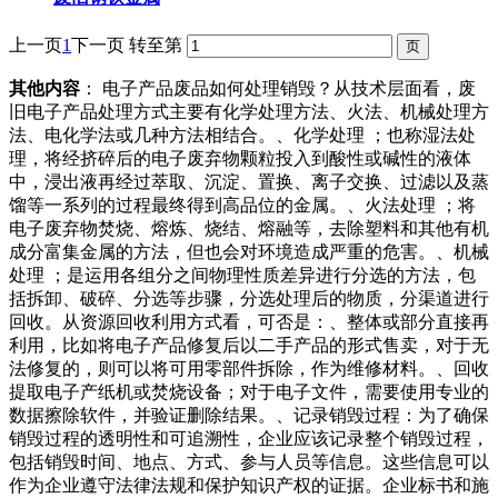
上一页
1
下一页
转至第
其他内容
： 电子产品废品如何处理销毁？从技术层面看，废
旧电子产品处理方式主要有化学处理方法、火法、机械处理方
法、电化学法或几种方法相结合。、化学处理 ；也称湿法处
理，将经挤碎后的电子废弃物颗粒投入到酸性或碱性的液体
中，浸出液再经过萃取、沉淀、置换、离子交换、过滤以及蒸
馏等一系列的过程最终得到高品位的金属。、火法处理 ；将
电子废弃物焚烧、熔炼、烧结、熔融等，去除塑料和其他有机
成分富集金属的方法，但也会对环境造成严重的危害。、机械
处理 ；是运用各组分之间物理性质差异进行分选的方法，包
括拆卸、破碎、分选等步骤，分选处理后的物质，分渠道进行
回收。从资源回收利用方式看，可否是：、整体或部分直接再
利用，比如将电子产品修复后以二手产品的形式售卖，对于无
法修复的，则可以将可用零部件拆除，作为维修材料。、回收
提取电子产纸机或焚烧设备；对于电子文件，需要使用专业的
数据擦除软件，并验证删除结果。、记录销毁过程：为了确保
销毁过程的透明性和可追溯性，企业应该记录整个销毁过程，
包括销毁时间、地点、方式、参与人员等信息。这些信息可以
作为企业遵守法律法规和保护知识产权的证据。企业标书和施