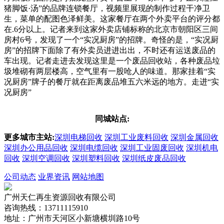
猪脚饭·汤”的品牌连锁餐厅，视频里展现的制作过程干净卫
生，菜单的配图色泽鲜美。这家餐厅在两个外卖平台的评分都
在.6分以上。记者来到这家外卖店铺标称的北京市朝阳区三间
房村6号，发现了一个“实况厨房”的招牌。奇怪的是，“实况厨
房”的招牌下面除了有外卖员进进出出，不时还有运送废品的
车出现。记者走进去发现这里是一个废品回收站，各种废品垃
圾堆砌有两层楼高，空气里有一股呛人的味道。那家挂着“实
况厨房”牌子的餐厅就在距离废品堆五六米远的地方。走进“实
况厨房”
同城站点:
更多城市主站:
深圳电梯回收
深圳工业废料回收
深圳金属回收
深圳办公用品回收
深圳电缆回收
深圳工业固废回收
深圳机电
回收
深圳空调回收
深圳塑料回收
深圳纸皮废品回收
公司动态
业界资讯
网站地图
广州天仁再生资源回收有限公司
咨询热线：13711115910
地址：广州市天河区小新塘横圳路10号