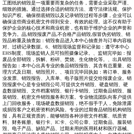
工图纸的销毁是一项重要而复杂的任务，需要企业采取严谨、
细致的措施。通过选择合适的销毁方法、遵守法律法规、保护
知识产权、确保彻底销毁以及记录销毁过程等步骤，企业可以
确保这些商业机密文件得到安全、有效的处理。这不仅有助于
保护企业的核心技术和商业机密，也有助于维护企业的声誉和
竞争力。品,销毁报废产品,不合格产品销毁,假冒伪劣销毁、销
毁品称重及抽查如：销毁食品进入本中心抽查并与订单内容核
对、过磅记录数据。6、销毁现场监督和记录如：遵守本中心
EHS制度、现场监销人员可拍照摄像记录。、监销完毕如：报
废品全部销毁，拆解、粉碎、焚烧、生化物化等。、出具销毁
报告如：本中心出具专业的食品销毁报告、其含有总重量、处
理方式及日期、销毁照片。、项目完毕回执如：将订单、服务
业发票、销毁报告、入库单、电子版照片提交给报废企业。销
毁报废中心是专业销毁公司,可提供文件销毁、硬盘销毁、硬
盘数据销毁、文件档案销毁、银行卡销毁、过期食品销毁、服
装销毁、机密文件销毁服务和方案。专业物流团队向客户提供
上门回收服务，现场硬盘数据销毁，绝不假手于人，免除泄露
或捐毁客户之机密资料的风险。专业的过期食品销毁机构销毁
报，具有正规资质的，能够销毁各种涉密文件档案、纸质资
料、财务账册、银行卡、IC卡、公司公章、过期食品、服装销
毁、电子产品、缺陷产品、过期未用的医用耗材和医疗器械、