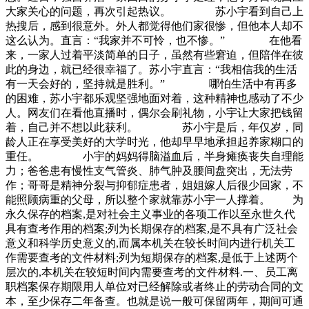
大家关心的问题，再次引起热议。 苏小宇看到自己上
热搜后，感到很意外。外人都觉得他们家很惨，但他本人却不
这么认为。直言：“我家并不可怜，也不惨。” 在他看
来，一家人过着平淡简单的日子，虽然有些窘迫，但陪伴在彼
此的身边，就已经很幸福了。苏小宇直言：“我相信我的生活
有一天会好的，坚持就是胜利。” 哪怕生活中有再多
的困难，苏小宇都乐观坚强地面对着，这种精神也感动了不少
人。网友们在看他直播时，偶尔会刷礼物，小宇让大家把钱留
着，自己并不想以此获利。 苏小宇是后，年仅岁，同
龄人正在享受美好的大学时光，他却早早地承担起养家糊口的
重任。 小宇的妈妈得脑溢血后，半身瘫痪丧失自理能
力；爸爸患有慢性支气管炎、肺气肿及腰间盘突出，无法劳
作；哥哥是精神分裂与抑郁症患者，姐姐嫁人后很少回家，不
能照顾病重的父母，所以整个家就靠苏小宇一人撑着。 为
永久保存的档案,是对社会主义事业的各项工作以至永世久代
具有查考作用的档案;列为长期保存的档案,是不具有广泛社会
意义和科学历史意义的,而属本机关在较长时间内进行机关工
作需要查考的文件材料;列为短期保存的档案,是低于上述两个
层次的,本机关在较短时间内需要查考的文件材料.一、员工离
职档案保存期限用人单位对已经解除或者终止的劳动合同的文
本，至少保存二年备查。也就是说一般可保留两年，期间可通