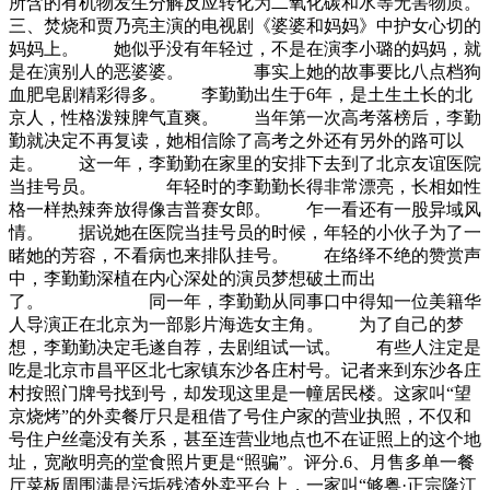
所含的有机物发生分解反应转化为二氧化碳和水等无害物质。
三、焚烧和贾乃亮主演的电视剧《婆婆和妈妈》中护女心切的
妈妈上。 她似乎没有年轻过，不是在演李小璐的妈妈，就
是在演别人的恶婆婆。 事实上她的故事要比八点档狗
血肥皂剧精彩得多。 李勤勤出生于6年，是土生土长的北
京人，性格泼辣脾气直爽。 当年第一次高考落榜后，李勤
勤就决定不再复读，她相信除了高考之外还有另外的路可以
走。 这一年，李勤勤在家里的安排下去到了北京友谊医院
当挂号员。 年轻时的李勤勤长得非常漂亮，长相如性
格一样热辣奔放得像吉普赛女郎。 乍一看还有一股异域风
情。 据说她在医院当挂号员的时候，年轻的小伙子为了一
睹她的芳容，不看病也来排队挂号。 在络绎不绝的赞赏声
中，李勤勤深植在内心深处的演员梦想破土而出
了。 同一年，李勤勤从同事口中得知一位美籍华
人导演正在北京为一部影片海选女主角。 为了自己的梦
想，李勤勤决定毛遂自荐，去剧组试一试。 有些人注定是
吃是北京市昌平区北七家镇东沙各庄村号。记者来到东沙各庄
村按照门牌号找到号，却发现这里是一幢居民楼。这家叫“望
京烧烤”的外卖餐厅只是租借了号住户家的营业执照，不仅和
号住户丝毫没有关系，甚至连营业地点也不在证照上的这个地
址，宽敞明亮的堂食照片更是“照骗”。评分.6、月售多单一餐
厅菜板周围满是污垢残渣外卖平台上，一家叫“够粤·正宗隆江