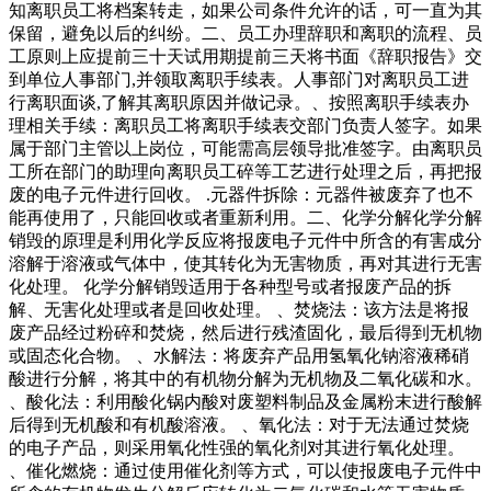
知离职员工将档案转走，如果公司条件允许的话，可一直为其
保留，避免以后的纠纷。二、员工办理辞职和离职的流程、员
工原则上应提前三十天试用期提前三天将书面《辞职报告》交
到单位人事部门,并领取离职手续表。人事部门对离职员工进
行离职面谈,了解其离职原因并做记录。、按照离职手续表办
理相关手续：离职员工将离职手续表交部门负责人签字。如果
属于部门主管以上岗位，可能需高层领导批准签字。由离职员
工所在部门的助理向离职员工碎等工艺进行处理之后，再把报
废的电子元件进行回收。 .元器件拆除：元器件被废弃了也不
能再使用了，只能回收或者重新利用。二、化学分解化学分解
销毁的原理是利用化学反应将报废电子元件中所含的有害成分
溶解于溶液或气体中，使其转化为无害物质，再对其进行无害
化处理。 化学分解销毁适用于各种型号或者报废产品的拆
解、无害化处理或者是回收处理。 、焚烧法：该方法是将报
废产品经过粉碎和焚烧，然后进行残渣固化，最后得到无机物
或固态化合物。 、水解法：将废弃产品用氢氧化钠溶液稀硝
酸进行分解，将其中的有机物分解为无机物及二氧化碳和水。
、酸化法：利用酸化锅内酸对废塑料制品及金属粉末进行酸解
后得到无机酸和有机酸溶液。 、氧化法：对于无法通过焚烧
的电子产品，则采用氧化性强的氧化剂对其进行氧化处理。
、催化燃烧：通过使用催化剂等方式，可以使报废电子元件中