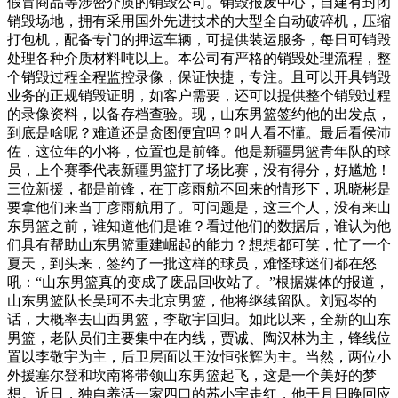
假冒商品等涉密介质的销毁公司。销毁报废中心，自建有封闭
销毁场地，拥有采用国外先进技术的大型全自动破碎机，压缩
打包机，配备专门的押运车辆，可提供装运服务，每日可销毁
处理各种介质材料吨以上。本公司有严格的销毁处理流程，整
个销毁过程全程监控录像，保证快捷，专注。且可以开具销毁
业务的正规销毁证明，如客户需要，还可以提供整个销毁过程
的录像资料，以备存档查验。现，山东男篮签约他的出发点，
到底是啥呢？难道还是贪图便宜吗？叫人看不懂。最后看侯沛
佐，这位年的小将，位置也是前锋。他是新疆男篮青年队的球
员，上个赛季代表新疆男篮打了场比赛，没有得分，好尴尬！
三位新援，都是前锋，在丁彦雨航不回来的情形下，巩晓彬是
要拿他们来当丁彦雨航用了。可问题是，这三个人，没有来山
东男篮之前，谁知道他们是谁？看过他们的数据后，谁认为他
们具有帮助山东男篮重建崛起的能力？想想都可笑，忙了一个
夏天，到头来，签约了一批这样的球员，难怪球迷们都在怒
吼：“山东男篮真的变成了废品回收站了。”根据媒体的报道，
山东男篮队长吴珂不去北京男篮，他将继续留队。刘冠岑的
话，大概率去山西男篮，李敬宇回归。如此以来，全新的山东
男篮，老队员们主要集中在内线，贾诚、陶汉林为主，锋线位
置以李敬宇为主，后卫层面以王汝恒张辉为主。当然，两位小
外援塞尔登和坎南将带领山东男篮起飞，这是一个美好的梦
想。近日，独自养活一家四口的苏小宇走红，他于月日晚回应