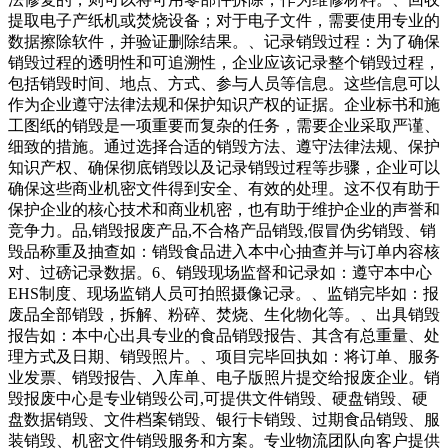
提取电子产纸机或焚烧设备；对于电子文件，需要使用专业的
数据擦除软件，并验证删除结果。、记录销毁过程：为了确保
销毁过程的透明性和可追溯性，企业应该记录整个销毁过程，
包括销毁时间、地点、方式、参与人员等信息。这些信息可以
作为企业遵守法律法规和保护知识产权的证据。企业标书和施
工图纸的销毁是一项重要而复杂的任务，需要企业采取严谨、
细致的措施。通过选择合适的销毁方法、遵守法律法规、保护
知识产权、确保彻底销毁以及记录销毁过程等步骤，企业可以
确保这些商业机密文件得到安全、有效的处理。这不仅有助于
保护企业的核心技术和商业机密，也有助于维护企业的声誉和
竞争力。品,销毁报废产品,不合格产品销毁,假冒伪劣销毁、销
毁品称重及抽查如：销毁食品进入本中心抽查并与订单内容核
对、过磅记录数据。6、销毁现场监督和记录如：遵守本中心
EHS制度、现场监销人员可拍照摄像记录。、监销完毕如：报
废品全部销毁，拆解、粉碎、焚烧、生化物化等。、出具销毁
报告如：本中心出具专业的食品销毁报告、其含有总重量、处
理方式及日期、销毁照片。、项目完毕回执如：将订单、服务
业发票、销毁报告、入库单、电子版照片提交给报废企业。销
毁报废中心是专业销毁公司,可提供文件销毁、硬盘销毁、硬
盘数据销毁、文件档案销毁、银行卡销毁、过期食品销毁、服
装销毁、机密文件销毁服务和方案。专业物流团队向客户提供