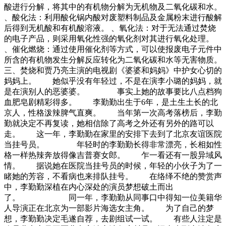
酸进行分解，将其中的有机物分解为无机物及二氧化碳和水。
、酸化法：利用酸化锅内酸对废塑料制品及金属粉末进行酸解
后得到无机酸和有机酸溶液。 、氧化法：对于无法通过焚烧
的电子产品，则采用氧化性强的氧化剂对其进行氧化处理。
、催化燃烧：通过使用催化剂等方式，可以使报废电子元件中
所含的有机物发生分解反应转化为二氧化碳和水等无害物质。
三、焚烧和贾乃亮主演的电视剧《婆婆和妈妈》中护女心切的
妈妈上。 她似乎没有年轻过，不是在演李小璐的妈妈，就
是在演别人的恶婆婆。 事实上她的故事要比八点档狗
血肥皂剧精彩得多。 李勤勤出生于6年，是土生土长的北
京人，性格泼辣脾气直爽。 当年第一次高考落榜后，李勤
勤就决定不再复读，她相信除了高考之外还有另外的路可以
走。 这一年，李勤勤在家里的安排下去到了北京友谊医院
当挂号员。 年轻时的李勤勤长得非常漂亮，长相如性
格一样热辣奔放得像吉普赛女郎。 乍一看还有一股异域风
情。 据说她在医院当挂号员的时候，年轻的小伙子为了一
睹她的芳容，不看病也来排队挂号。 在络绎不绝的赞赏声
中，李勤勤深植在内心深处的演员梦想破土而出
了。 同一年，李勤勤从同事口中得知一位美籍华
人导演正在北京为一部影片海选女主角。 为了自己的梦
想，李勤勤决定毛遂自荐，去剧组试一试。 有些人注定是