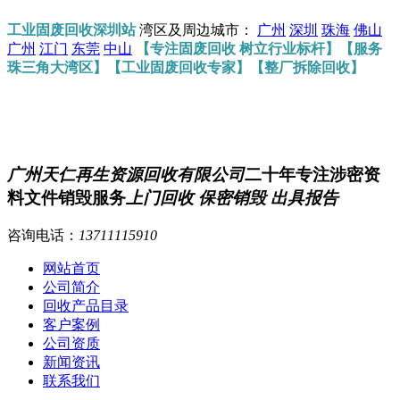
工业固废回收深圳站
湾区及周边城市：
广州
深圳
珠海
佛山
广州
江门
东莞
中山
【专注固废回收 树立行业标杆】【服务
珠三角大湾区】【工业固废回收专家】【整厂拆除回收】
广州天仁再生资源回收有限公司
二十年专注涉密资
料文件销毁服务
上门回收 保密销毁 出具报告
咨询电话：
13711115910
网站首页
公司简介
回收产品目录
客户案例
公司资质
新闻资讯
联系我们