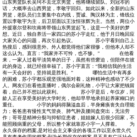
山东男篮队长吴珂不去北京男篮，他将继续留队。刘冠岑的
话，大概率去山西男篮，李敬宇回归。如此以来，全新的山东
男篮，老队员们主要集中在内线，贾诚、陶汉林为主，锋线位
置以李敬宇为主，后卫层面以王汝恒张辉为主。当然，两位小
外援塞尔登和坎南将带领山东男篮起飞，这是一个美好的梦
想。近日，独自养活一家四口的苏小宇走红，他于月日晚回应
大家关心的问题，再次引起热议。 苏小宇看到自己上
热搜后，感到很意外。外人都觉得他们家很惨，但他本人却不
这么认为。直言：“我家并不可怜，也不惨。” 在他看
来，一家人过着平淡简单的日子，虽然有些窘迫，但陪伴在彼
此的身边，就已经很幸福了。苏小宇直言：“我相信我的生活
有一天会好的，坚持就是胜利。” 哪怕生活中有再多
的困难，苏小宇都乐观坚强地面对着，这种精神也感动了不少
人。网友们在看他直播时，偶尔会刷礼物，小宇让大家把钱留
着，自己并不想以此获利。 苏小宇是后，年仅岁，同
龄人正在享受美好的大学时光，他却早早地承担起养家糊口的
重任。 小宇的妈妈得脑溢血后，半身瘫痪丧失自理能
力；爸爸患有慢性支气管炎、肺气肿及腰间盘突出，无法劳
作；哥哥是精神分裂与抑郁症患者，姐姐嫁人后很少回家，不
能照顾病重的父母，所以整个家就靠苏小宇一人撑着。 为
永久保存的档案,是对社会主义事业的各项工作以至永世久代
具有查考作用的档案;列为长期保存的档案,是不具有广泛社会