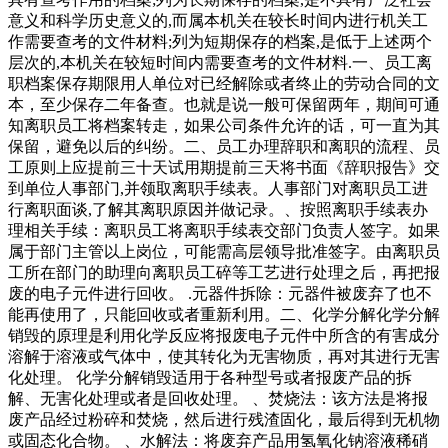
意义和科学历史意义的,而属本机关在较长时间内进行机关工
作需要查考的文件材料;列为短期保存的档案,是低于上述两个
层次的,本机关在较短时间内需要查考的文件材料.一、员工离
职档案保存期限用人单位对已经解除或者终止的劳动合同的文
本，至少保存二年备查。也就是说一般可保留两年，期间可通
知离职员工将档案转走，如果公司条件允许的话，可一直为其
保留，避免以后的纠纷。二、员工办理辞职和离职的流程、员
工原则上应提前三十天试用期提前三天将书面《辞职报告》交
到单位人事部门,并领取离职手续表。人事部门对离职员工进
行离职面谈,了解其离职原因并做记录。、按照离职手续表办
理相关手续：离职员工将离职手续表交部门负责人签字。如果
属于部门主管以上岗位，可能需高层领导批准签字。由离职员
工所在部门的助理向离职员工碎等工艺进行处理之后，再把报
废的电子元件进行回收。 .元器件拆除：元器件被废弃了也不
能再使用了，只能回收或者重新利用。二、化学分解化学分解
销毁的原理是利用化学反应将报废电子元件中所含的有害成分
溶解于溶液或气体中，使其转化为无害物质，再对其进行无害
化处理。 化学分解销毁适用于各种型号或者报废产品的拆
解、无害化处理或者是回收处理。 、焚烧法：该方法是将报
废产品经过粉碎和焚烧，然后进行残渣固化，最后得到无机物
或固态化合物。 、水解法：将废弃产品用氢氧化钠溶液稀硝