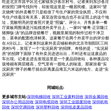
吃是北京市昌平区北七家镇东沙各庄村号。记者来到东沙各庄
村按照门牌号找到号，却发现这里是一幢居民楼。这家叫“望
京烧烤”的外卖餐厅只是租借了号住户家的营业执照，不仅和
号住户丝毫没有关系，甚至连营业地点也不在证照上的这个地
址，宽敞明亮的堂食照片更是“照骗”。评分.6、月售多单一餐
厅菜板周围满是污垢残渣外卖平台上，一家叫“够粤·正宗隆江
猪脚饭·汤”的品牌连锁餐厅，视频里展现的制作过程干净卫
生，菜单的配图色泽鲜美。这家餐厅在两个外卖平台的评分都
在.6分以上。记者来到这家外卖店铺标称的北京市朝阳区三间
房村6号，发现了一个“实况厨房”的招牌。奇怪的是，“实况厨
房”的招牌下面除了有外卖员进进出出，不时还有运送废品的
车出现。记者走进去发现这里是一个废品回收站，各种废品垃
圾堆砌有两层楼高，空气里有一股呛人的味道。那家挂着“实
况厨房”牌子的餐厅就在距离废品堆五六米远的地方。走进“实
况厨房”
同城站点:
更多城市主站:
深圳电梯回收
深圳工业废料回收
深圳金属回收
深圳办公用品回收
深圳电缆回收
深圳工业固废回收
深圳机电
回收
深圳空调回收
深圳塑料回收
深圳纸皮废品回收