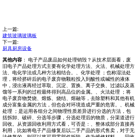
上一篇:
建筑玻璃玻璃板
下一篇:
厨具厨房设备
其他内容
： 电子产品废品如何处理销毁？从技术层面看，废
旧电子产品处理方式主要有化学处理方法、火法、机械处理方
法、电化学法或几种方法相结合。、化学处理 ；也称湿法处
理，将经挤碎后的电子废弃物颗粒投入到酸性或碱性的液体
中，浸出液再经过萃取、沉淀、置换、离子交换、过滤以及蒸
馏等一系列的过程最终得到高品位的金属。、火法处理 ；将
电子废弃物焚烧、熔炼、烧结、熔融等，去除塑料和其他有机
成分富集金属的方法，但也会对环境造成严重的危害。、机械
处理 ；是运用各组分之间物理性质差异进行分选的方法，包
括拆卸、破碎、分选等步骤，分选处理后的物质，分渠道进行
回收。从资源回收利用方式看，可否是：、整体或部分直接再
利用，比如将电子产品修复后以二手产品的形式售卖，对于无
法修复的，则可以将可用零部件拆除，作为维修材料。、回收