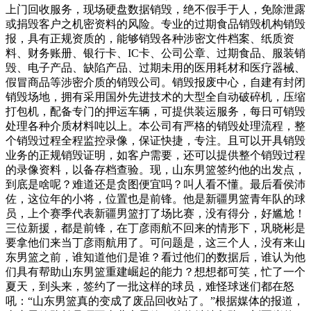
上门回收服务，现场硬盘数据销毁，绝不假手于人，免除泄露
或捐毁客户之机密资料的风险。专业的过期食品销毁机构销毁
报，具有正规资质的，能够销毁各种涉密文件档案、纸质资
料、财务账册、银行卡、IC卡、公司公章、过期食品、服装销
毁、电子产品、缺陷产品、过期未用的医用耗材和医疗器械、
假冒商品等涉密介质的销毁公司。销毁报废中心，自建有封闭
销毁场地，拥有采用国外先进技术的大型全自动破碎机，压缩
打包机，配备专门的押运车辆，可提供装运服务，每日可销毁
处理各种介质材料吨以上。本公司有严格的销毁处理流程，整
个销毁过程全程监控录像，保证快捷，专注。且可以开具销毁
业务的正规销毁证明，如客户需要，还可以提供整个销毁过程
的录像资料，以备存档查验。现，山东男篮签约他的出发点，
到底是啥呢？难道还是贪图便宜吗？叫人看不懂。最后看侯沛
佐，这位年的小将，位置也是前锋。他是新疆男篮青年队的球
员，上个赛季代表新疆男篮打了场比赛，没有得分，好尴尬！
三位新援，都是前锋，在丁彦雨航不回来的情形下，巩晓彬是
要拿他们来当丁彦雨航用了。可问题是，这三个人，没有来山
东男篮之前，谁知道他们是谁？看过他们的数据后，谁认为他
们具有帮助山东男篮重建崛起的能力？想想都可笑，忙了一个
夏天，到头来，签约了一批这样的球员，难怪球迷们都在怒
吼：“山东男篮真的变成了废品回收站了。”根据媒体的报道，