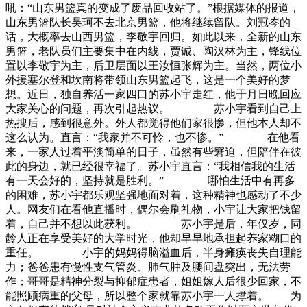
吼：“山东男篮真的变成了废品回收站了。”根据媒体的报道，
山东男篮队长吴珂不去北京男篮，他将继续留队。刘冠岑的
话，大概率去山西男篮，李敬宇回归。如此以来，全新的山东
男篮，老队员们主要集中在内线，贾诚、陶汉林为主，锋线位
置以李敬宇为主，后卫层面以王汝恒张辉为主。当然，两位小
外援塞尔登和坎南将带领山东男篮起飞，这是一个美好的梦
想。近日，独自养活一家四口的苏小宇走红，他于月日晚回应
大家关心的问题，再次引起热议。 苏小宇看到自己上
热搜后，感到很意外。外人都觉得他们家很惨，但他本人却不
这么认为。直言：“我家并不可怜，也不惨。” 在他看
来，一家人过着平淡简单的日子，虽然有些窘迫，但陪伴在彼
此的身边，就已经很幸福了。苏小宇直言：“我相信我的生活
有一天会好的，坚持就是胜利。” 哪怕生活中有再多
的困难，苏小宇都乐观坚强地面对着，这种精神也感动了不少
人。网友们在看他直播时，偶尔会刷礼物，小宇让大家把钱留
着，自己并不想以此获利。 苏小宇是后，年仅岁，同
龄人正在享受美好的大学时光，他却早早地承担起养家糊口的
重任。 小宇的妈妈得脑溢血后，半身瘫痪丧失自理能
力；爸爸患有慢性支气管炎、肺气肿及腰间盘突出，无法劳
作；哥哥是精神分裂与抑郁症患者，姐姐嫁人后很少回家，不
能照顾病重的父母，所以整个家就靠苏小宇一人撑着。 为