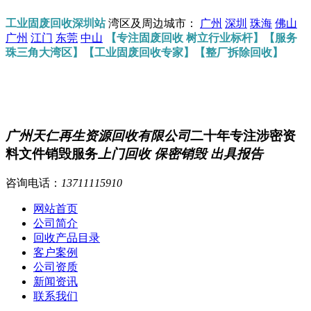
工业固废回收深圳站
湾区及周边城市：
广州
深圳
珠海
佛山
广州
江门
东莞
中山
【专注固废回收 树立行业标杆】【服务
珠三角大湾区】【工业固废回收专家】【整厂拆除回收】
广州天仁再生资源回收有限公司
二十年专注涉密资
料文件销毁服务
上门回收 保密销毁 出具报告
咨询电话：
13711115910
网站首页
公司简介
回收产品目录
客户案例
公司资质
新闻资讯
联系我们