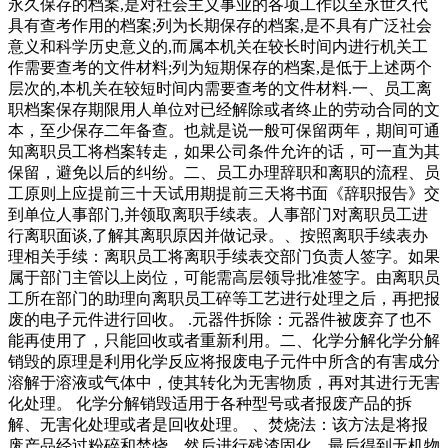
永久保存的档案,是对社会主义事业的各项工作以至永世久代
具有查考作用的档案;列为长期保存的档案,是不具有广泛社会
意义和科学历史意义的,而属本机关在较长时间内进行机关工
作需要查考的文件材料;列为短期保存的档案,是低于上述两个
层次的,本机关在较短时间内需要查考的文件材料.一、员工离
职档案保存期限用人单位对已经解除或者终止的劳动合同的文
本，至少保存二年备查。也就是说一般可保留两年，期间可通
知离职员工将档案转走，如果公司条件允许的话，可一直为其
保留，避免以后的纠纷。二、员工办理辞职和离职的流程、员
工原则上应提前三十天试用期提前三天将书面《辞职报告》交
到单位人事部门,并领取离职手续表。人事部门对离职员工进
行离职面谈,了解其离职原因并做记录。、按照离职手续表办
理相关手续：离职员工将离职手续表交部门负责人签字。如果
属于部门主管以上岗位，可能需高层领导批准签字。由离职员
工所在部门的助理向离职员工碎等工艺进行处理之后，再把报
废的电子元件进行回收。 .元器件拆除：元器件被废弃了也不
能再使用了，只能回收或者重新利用。二、化学分解化学分解
销毁的原理是利用化学反应将报废电子元件中所含的有害成分
溶解于溶液或气体中，使其转化为无害物质，再对其进行无害
化处理。 化学分解销毁适用于各种型号或者报废产品的拆
解、无害化处理或者是回收处理。 、焚烧法：该方法是将报
废产品经过粉碎和焚烧，然后进行残渣固化，最后得到无机物