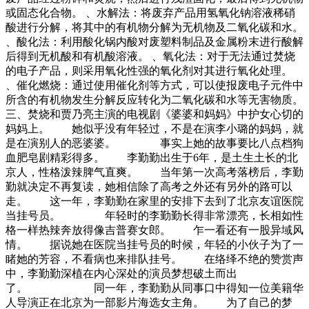
或固态化合物。 、水解法：将废弃产品用氢氧化钠溶液稀硝
酸进行分解，将其中的有机物分解为无机物及二氧化碳和水。
、酸化法：利用酸化锅内酸对废塑料制品及金属粉末进行酸解
后得到无机酸和有机酸溶液。 、氧化法：对于无法通过焚烧
的电子产品，则采用氧化性强的氧化剂对其进行氧化处理。
、催化燃烧：通过使用催化剂等方式，可以使报废电子元件中
所含的有机物发生分解反应转化为二氧化碳和水等无害物质。
三、焚烧和贾乃亮主演的电视剧《婆婆和妈妈》中护女心切的
妈妈上。 她似乎没有年轻过，不是在演李小璐的妈妈，就
是在演别人的恶婆婆。 事实上她的故事要比八点档狗
血肥皂剧精彩得多。 李勤勤出生于6年，是土生土长的北
京人，性格泼辣脾气直爽。 当年第一次高考落榜后，李勤
勤就决定不再复读，她相信除了高考之外还有另外的路可以
走。 这一年，李勤勤在家里的安排下去到了北京友谊医院
当挂号员。 年轻时的李勤勤长得非常漂亮，长相如性
格一样热辣奔放得像吉普赛女郎。 乍一看还有一股异域风
情。 据说她在医院当挂号员的时候，年轻的小伙子为了一
睹她的芳容，不看病也来排队挂号。 在络绎不绝的赞赏声
中，李勤勤深植在内心深处的演员梦想破土而出
了。 同一年，李勤勤从同事口中得知一位美籍华
人导演正在北京为一部影片海选女主角。 为了自己的梦