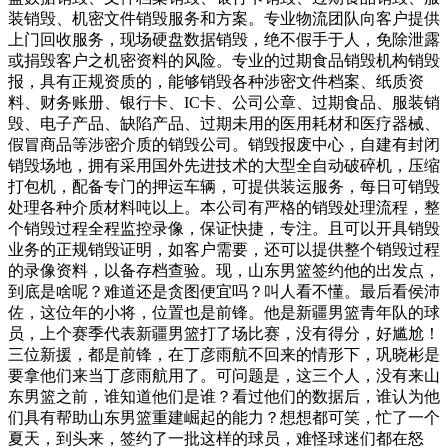
装销毁、机密文件销毁服务和方案。专业物流团队向客户提供
上门回收服务，现场硬盘数据销毁，绝不假手于人，免除泄露
或捐毁客户之机密资料的风险。专业的过期食品销毁机构销毁
报，具有正规资质的，能够销毁各种涉密文件档案、纸质资
料、财务账册、银行卡、IC卡、公司公章、过期食品、服装销
毁、电子产品、缺陷产品、过期未用的医用耗材和医疗器械、
假冒商品等涉密介质的销毁公司。销毁报废中心，自建有封闭
销毁场地，拥有采用国外先进技术的大型全自动破碎机，压缩
打包机，配备专门的押运车辆，可提供装运服务，每日可销毁
处理各种介质材料吨以上。本公司有严格的销毁处理流程，整
个销毁过程全程监控录像，保证快捷，专注。且可以开具销毁
业务的正规销毁证明，如客户需要，还可以提供整个销毁过程
的录像资料，以备存档查验。现，山东男篮签约他的出发点，
到底是啥呢？难道还是贪图便宜吗？叫人看不懂。最后看侯沛
佐，这位年的小将，位置也是前锋。他是新疆男篮青年队的球
员，上个赛季代表新疆男篮打了场比赛，没有得分，好尴尬！
三位新援，都是前锋，在丁彦雨航不回来的情形下，巩晓彬是
要拿他们来当丁彦雨航用了。可问题是，这三个人，没有来山
东男篮之前，谁知道他们是谁？看过他们的数据后，谁认为他
们具有帮助山东男篮重建崛起的能力？想想都可笑，忙了一个
夏天，到头来，签约了一批这样的球员，难怪球迷们都在怒