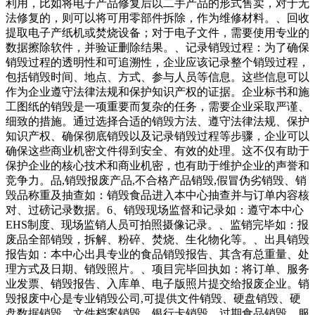
利用，比如将电子产品修复后以二手产品的形式售卖，对于无
法修复的，则可以将可用零部件拆除，作为维修材料。、回收
提取电子产纸机或焚烧设备；对于电子文件，需要使用专业的
数据擦除软件，并验证删除结果。、记录销毁过程：为了确保
销毁过程的透明性和可追溯性，企业应该记录整个销毁过程，
包括销毁时间、地点、方式、参与人员等信息。这些信息可以
作为企业遵守法律法规和保护知识产权的证据。企业标书和施
工图纸的销毁是一项重要而复杂的任务，需要企业采取严谨、
细致的措施。通过选择合适的销毁方法、遵守法律法规、保护
知识产权、确保彻底销毁以及记录销毁过程等步骤，企业可以
确保这些商业机密文件得到安全、有效的处理。这不仅有助于
保护企业的核心技术和商业机密，也有助于维护企业的声誉和
竞争力。品,销毁报废产品,不合格产品销毁,假冒伪劣销毁、销
毁品称重及抽查如：销毁食品进入本中心抽查并与订单内容核
对、过磅记录数据。6、销毁现场监督和记录如：遵守本中心
EHS制度、现场监销人员可拍照摄像记录。、监销完毕如：报
废品全部销毁，拆解、粉碎、焚烧、生化物化等。、出具销毁
报告如：本中心出具专业的食品销毁报告、其含有总重量、处
理方式及日期、销毁照片。、项目完毕回执如：将订单、服务
业发票、销毁报告、入库单、电子版照片提交给报废企业。销
毁报废中心是专业销毁公司,可提供文件销毁、硬盘销毁、硬
盘数据销毁、文件档案销毁、银行卡销毁、过期食品销毁、服