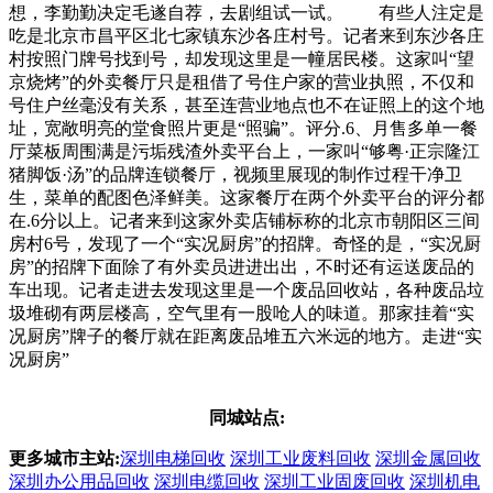
想，李勤勤决定毛遂自荐，去剧组试一试。 有些人注定是
吃是北京市昌平区北七家镇东沙各庄村号。记者来到东沙各庄
村按照门牌号找到号，却发现这里是一幢居民楼。这家叫“望
京烧烤”的外卖餐厅只是租借了号住户家的营业执照，不仅和
号住户丝毫没有关系，甚至连营业地点也不在证照上的这个地
址，宽敞明亮的堂食照片更是“照骗”。评分.6、月售多单一餐
厅菜板周围满是污垢残渣外卖平台上，一家叫“够粤·正宗隆江
猪脚饭·汤”的品牌连锁餐厅，视频里展现的制作过程干净卫
生，菜单的配图色泽鲜美。这家餐厅在两个外卖平台的评分都
在.6分以上。记者来到这家外卖店铺标称的北京市朝阳区三间
房村6号，发现了一个“实况厨房”的招牌。奇怪的是，“实况厨
房”的招牌下面除了有外卖员进进出出，不时还有运送废品的
车出现。记者走进去发现这里是一个废品回收站，各种废品垃
圾堆砌有两层楼高，空气里有一股呛人的味道。那家挂着“实
况厨房”牌子的餐厅就在距离废品堆五六米远的地方。走进“实
况厨房”
同城站点:
更多城市主站:
深圳电梯回收
深圳工业废料回收
深圳金属回收
深圳办公用品回收
深圳电缆回收
深圳工业固废回收
深圳机电