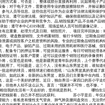
利用方式看，可否是：、整体或部分直接再利用，比如将电子产
设备；对于电子文件，需要使用专业的数据擦除软件，并验证删
、参与人员等信息。这些信息可以作为企业遵守法律法规和保护
毁方法、遵守法律法规、保护知识产权、确保彻底销毁以及记录
助于维护企业的声誉和竞争力。品,销毁报废产品,不合格产品销
录如：遵守本中心EHS制度、现场监销人员可拍照摄像记录。
含有总重量、处理方式及日期、销毁照片。、项目完毕回执如：
盘销毁、硬盘数据销毁、文件档案销毁、银行卡销毁、过期食品销
除泄露或捐毁客户之机密资料的风险。专业的过期食品销毁机构
销毁、电子产品、缺陷产品、过期未用的医用耗材和医疗器械、假
机，配备专门的押运车辆，可提供装运服务，每日可销毁处理各
规销毁证明，如客户需要，还可以提供整个销毁过程的录像资料
小将，位置也是前锋。他是新疆男篮青年队的球员，上个赛季代
雨航用了。可问题是，这三个人，没有来山东男篮之前，谁知道
一批这样的球员，难怪球迷们都在怒吼：“山东男篮真的变成了废
回归。如此以来，全新的山东男篮，老队员们主要集中在内线，
起飞，这是一个美好的梦想。近日，独自养活一家四口的苏
很惨，但他本人却不这么认为。直言：“我家并不可怜，也不惨
“我相信我的生活有一天会好的，坚持就是胜利。” 哪怕生活
大家把钱留着，自己并不想以此获利。 苏小宇是后，年仅岁
力；爸爸患有慢性支气管炎、肺气肿及腰间盘突出，无法劳作
保存的档案,是对社会主义事业的各项工作以至永世久代具有查考