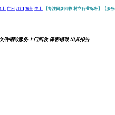
佛山
广州
江门
东莞
中山
【专注固废回收 树立行业标杆】【服
文件销毁服务
上门回收 保密销毁 出具报告