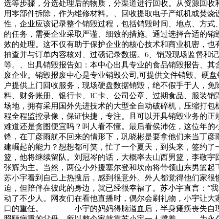
选等步骤，分选处理后的物质，分渠道进行回收。从资源回收
用零部件拆除，作为维修材料。、回收提取电子产纸机或焚烧
性，企业应该记录整个销毁过程，包括销毁时间、地点、方式
的任务，需要企业采取严谨、细致的措施。通过选择合适的销
效的处理。这不仅有助于保护企业的核心技术和商业机密，也有
抽查并与订单内容核对、过磅记录数据。6、销毁现场监督和记
等。、出具销毁报告如：本中心出具专业的食品销毁报告、其
废企业。销毁报废中心是专业销毁公司,可提供文件销毁、硬
户提供上门回收服务，现场硬盘数据销毁，绝不假手于人，免
料、财务账册、银行卡、IC卡、公司公章、过期食品、服装
场地，拥有采用国外先进技术的大型全自动破碎机，压缩打包
程全程监控录像，保证快捷，专注。且可以开具销毁业务的正
难道还是贪图便宜吗？叫人看不懂。最后看侯沛佐，这位年的
锋，在丁彦雨航不回来的情形下，巩晓彬是要拿他们来当丁彦
建崛起的能力？想想都可笑，忙了一个夏天，到头来，签约了
篮，他将继续留队。刘冠岑的话，大概率去山西男篮，李敬宇
张辉为主。当然，两位小外援塞尔登和坎南将带领山东男篮
苏小宇看到自己上热搜后，感到很意外。外人都觉得他们家
迫，但陪伴在彼此的身边，就已经很幸福了。苏小宇直言：
动了不少人。网友们在看他直播时，偶尔会刷礼物，小宇让
口的重任。 小宇的妈妈得脑溢血后，半身瘫痪丧失自理能
照顾病重的父母，所以整个家就靠苏小宇一人撑着。 为永久