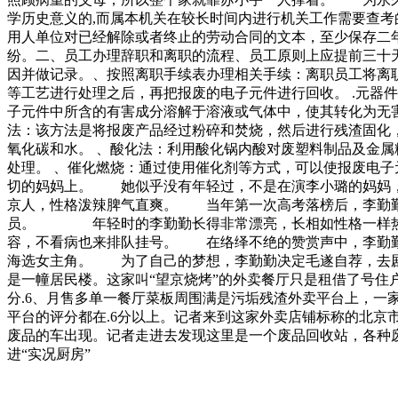
学历史意义的,而属本机关在较长时间内进行机关工作需要查考
用人单位对已经解除或者终止的劳动合同的文本，至少保存二
纷。二、员工办理辞职和离职的流程、员工原则上应提前三十天
因并做记录。、按照离职手续表办理相关手续：离职员工将离
等工艺进行处理之后，再把报废的电子元件进行回收。 .元器
子元件中所含的有害成分溶解于溶液或气体中，使其转化为无害
法：该方法是将报废产品经过粉碎和焚烧，然后进行残渣固化
氧化碳和水。 、酸化法：利用酸化锅内酸对废塑料制品及金属
处理。 、催化燃烧：通过使用催化剂等方式，可以使报废电
切的妈妈上。 她似乎没有年轻过，不是在演李小璐的妈妈
京人，性格泼辣脾气直爽。 当年第一次高考落榜后，李勤
员。 年轻时的李勤勤长得非常漂亮，长相如性格一样热
容，不看病也来排队挂号。 在络绎不绝的赞赏声中，李
海选女主角。 为了自己的梦想，李勤勤决定毛遂自荐，去
是一幢居民楼。这家叫“望京烧烤”的外卖餐厅只是租借了号住
分.6、月售多单一餐厅菜板周围满是污垢残渣外卖平台上，一
平台的评分都在.6分以上。记者来到这家外卖店铺标称的北京
废品的车出现。记者走进去发现这里是一个废品回收站，各种
进“实况厨房”