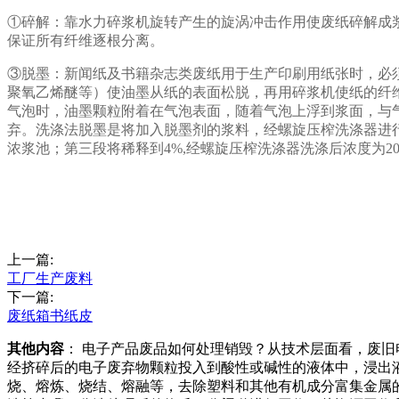
①碎解：靠水力碎浆机旋转产生的旋涡冲击作用使废纸碎解成
保证所有纤维逐根分离。
③脱墨：新闻纸及书籍杂志类废纸用于生产印刷用纸张时，必
聚氧乙烯醚等）使油墨从纸的表面松脱，再用碎浆机使纸的纤维松
气泡时，油墨颗粒附着在气泡表面，随着气泡上浮到浆面，与
弃。洗涤法脱墨是将加入脱墨剂的浆料，经螺旋压榨洗涤器进行三
浓浆池；第三段将稀释到4%,经螺旋压榨洗涤器洗涤后浓度为
上一篇:
工厂生产废料
下一篇:
废纸箱书纸皮
其他内容
： 电子产品废品如何处理销毁？从技术层面看，废
经挤碎后的电子废弃物颗粒投入到酸性或碱性的液体中，浸出
烧、熔炼、烧结、熔融等，去除塑料和其他有机成分富集金属