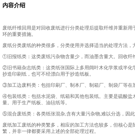
内容介绍
废纸纤维回用是对回收废纸进行分类处理后提取纤维并重新用
环的重要措施。
废纸分类废纸的种类很多，分类使用并选择适当的处理方法，
①旧报纸类：这类废纸污杂物含量少，而油墨含量大。回收纤
②旧书籍杂志纸类：这类纸张国际上多用阔叶木化学浆或半化
抄造印刷纸，也可不经漂白用于抄造纸板。
③加工边废料类：包括印刷厂、制本厂、制箱厂、制袋厂等在
④包装纸类：包括水泥袋、纸箱和其他包装纸。主要是硫酸盐
量。用于生产纸板、油毡纸等。
⑤混合废纸类：各类纸张混杂,含有大量污杂物,难以分选，因
废纸加工废纸的种类繁多，相应的加工方法也较多，但核心是
繁，并非一律都要采用上述的全部处理过程。