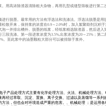
浆。用高浓除渣器清除粗大杂物，再用孔型或缝型筛板进行第二次
须进行脱墨。最常用的方法有浮选法和洗涤法。浮选法脱墨是用
散开来，保持浆的浓度在0.9～2.0%时，加入絮聚助剂沉积
气泡一并排出槽外。脱墨的纸浆，经纸浆精选除渣器，然后进入
段洗涤。第一段进浆浓度为3.5%,出浆浓度为20～25%；第
20%。至此浆中的油墨颗粒大部分可以被排除于浆外。
旧电子产品处理方式主要有化学处理方法、火法、机械处理方法、
液再经过萃取、沉淀、置换、离子交换、过滤以及蒸馏等一系列的
的方法，但也会对环境造成严重的危害。、机械处理 ；是运用各