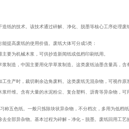
于造纸的技术。该技术通过碎解、净化、脱墨等核心工序处理废
方能提高废纸的使用价值。废纸大体可分成5类：
维主要为机械木浆，可供抄造新闻纸或低档印刷纸用。
学浆制造，中国主要用化学草浆制造。这类废纸油墨含量高，含
加工生产时，裁切剩余边角废料。这类废纸无混杂物，可视作原
木浆纤维。含有大量的水泥粉尘、复合塑料、沥青等异杂物，可
此习称五色纸。一般只拣除块状异杂物，不分档次，多用为低档
除去全部异杂物。基本过程为碎解－净化－脱墨。废纸回用工艺