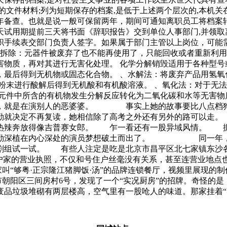
的文件材料;列为短期保存的档案,是低于上述两个层次的,本机关
年备查。也就是说一般可保留两年，期间可通知离职员工将档案
试用期提前三天将书面《辞职报告》交到单位人事部门,并领取
职手续表交部门负责人签字。如果属于部门主管以上岗位，可能
件拆除：元器件被废弃了也不能再使用了，只能回收或者重新利
物质，再对其进行无害化处理。 化学分解销毁适用于各种型号
，最后得到无机物或固态化合物。 、水解法：将废弃产品用氢氧
粉末进行酸解后得到无机酸和有机酸溶液。 、氧化法：对于无
子元件中所含的有机物发生分解反应转化为二氧化碳和水等无害物
，就是在演别人的恶婆婆。 事实上她的故事要比八点档狗
勤就决定不再复读，她相信除了高考之外还有另外的路可以走。
辣奔放得像吉普赛女郎。 乍一看还有一股异域风情。 据说
勤勤深植在内心深处的演员梦想破土而出了。 同一年，李
剧组试一试。 有些人注定是吃是北京市昌平区北七家镇东沙各
户家的营业执照，不仅和号住户丝毫没有关系，甚至连营业地点也
家叫“够粤·正宗隆江猪脚饭·汤”的品牌连锁餐厅，视频里展现的
市朝阳区三间房村6号，发现了一个“实况厨房”的招牌。奇怪的是
废品垃圾堆砌有两层楼高，空气里有一股呛人的味道。那家挂着“