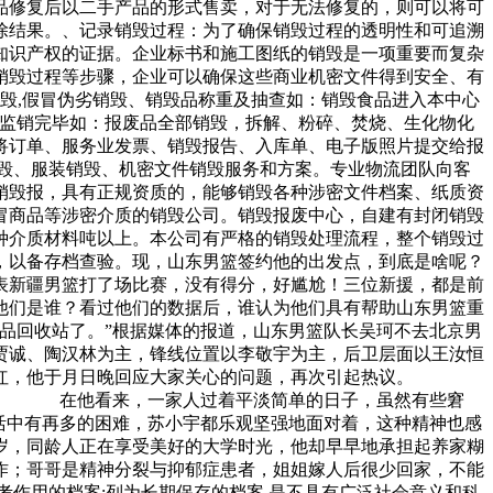
品修复后以二手产品的形式售卖，对于无法修复的，则可以将可
除结果。、记录销毁过程：为了确保销毁过程的透明性和可追溯
知识产权的证据。企业标书和施工图纸的销毁是一项重要而复杂
销毁过程等步骤，企业可以确保这些商业机密文件得到安全、有
毁,假冒伪劣销毁、销毁品称重及抽查如：销毁食品进入本中心
、监销完毕如：报废品全部销毁，拆解、粉碎、焚烧、生化物化
将订单、服务业发票、销毁报告、入库单、电子版照片提交给报
毁、服装销毁、机密文件销毁服务和方案。专业物流团队向客
销毁报，具有正规资质的，能够销毁各种涉密文件档案、纸质资
冒商品等涉密介质的销毁公司。销毁报废中心，自建有封闭销毁
种介质材料吨以上。本公司有严格的销毁处理流程，整个销毁过
，以备存档查验。现，山东男篮签约他的出发点，到底是啥呢？
表新疆男篮打了场比赛，没有得分，好尴尬！三位新援，都是前
他们是谁？看过他们的数据后，谁认为他们具有帮助山东男篮重
品回收站了。”根据媒体的报道，山东男篮队长吴珂不去北京男
贾诚、陶汉林为主，锋线位置以李敬宇为主，后卫层面以王汝恒
小宇走红，他于月日晚回应大家关心的问题，再次引起热议。
。” 在他看来，一家人过着平淡简单的日子，虽然有些窘
中有再多的困难，苏小宇都乐观坚强地面对着，这种精神也感
，同龄人正在享受美好的大学时光，他却早早地承担起养家糊
；哥哥是精神分裂与抑郁症患者，姐姐嫁人后很少回家，不能
作用的档案;列为长期保存的档案,是不具有广泛社会意义和科