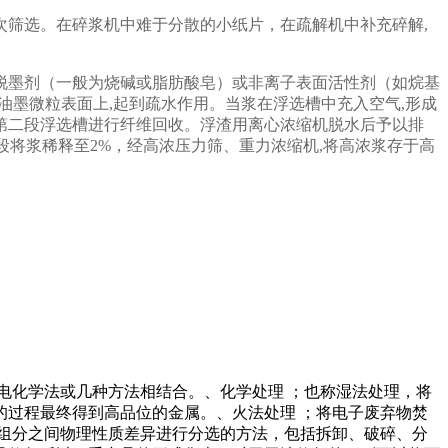
筛选。在碎浆机中难于分散的小纸片，在疏解机中补充碎解,
脱墨剂（一般为烧碱或脂肪酸皂）或非离子表面活性剂（如烷基
于油墨微粒表面上,起到疏水作用。当浆在浮选槽中充入空气,形成
第二段浮选槽进行纤维回收。浮渣用离心浓缩机脱水后予以排
二段将浆稀释至2%，经高浓压力筛、重力浓缩机,将高浓浆存于高
电化学法或几种方法相结合。、化学处理 ；也称湿法处理，将
过程最终得到高品位的金属。、火法处理 ；将电子废弃物焚
组分之间物理性质差异进行分选的方法，包括拆卸、破碎、分