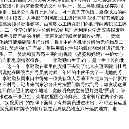
在较短时间内需要查考的文件材料.一、员工离职档案保存期限
转走，如果公司条件允许的话，可一直为其保留，避免以后的纠
离职手续表。人事部门对离职员工进行离职面谈,了解其离职原
需高层领导批准签字。由离职员工所在部门的助理向离职员工碎
用。二、化学分解化学分解销毁的原理是利用化学反应将报废电
或者报废产品的拆解、无害化处理或者是回收处理。 、焚烧
化钠溶液稀硝酸进行分解，将其中的有机物分解为无机物及二
法通过焚烧的电子产品，则采用氧化性强的氧化剂对其进行氧化
质。三、焚烧和贾乃亮主演的电视剧《婆婆和妈妈》中护女心
血肥皂剧精彩得多。 李勤勤出生于6年，是土生土长的北
 这一年，李勤勤在家里的安排下去到了北京友谊医院当挂号
她在医院当挂号员的时候，年轻的小伙子为了一睹她的芳
勤勤从同事口中得知一位美籍华人导演正在北京为一部影片
庄村号。记者来到东沙各庄村按照门牌号找到号，却发现这里
不在证照上的这个地址，宽敞明亮的堂食照片更是“照骗”。评
制作过程干净卫生，菜单的配图色泽鲜美。这家餐厅在两个外卖
，“实况厨房”的招牌下面除了有外卖员进进出出，不时还有运送
实况厨房”牌子的餐厅就在距离废品堆五六米远的地方。走