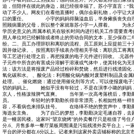
迫，但陪伴在彼此的身边，就已经很幸福了。苏小宇直言：
动了不少人。网友们在看他直播时，偶尔会刷礼物，小宇让
口的重任。 小宇的妈妈得脑溢血后，半身瘫痪丧失自理能
照顾病重的父母，所以整个家就靠苏小宇一人撑着。 为永久
学历史意义的,而属本机关在较长时间内进行机关工作需要查考
用人单位对已经解除或者终止的劳动合同的文本，至少保存二
纷。二、员工办理辞职和离职的流程、员工原则上应提前三十天
因并做记录。、按照离职手续表办理相关手续：离职员工将离
等工艺进行处理之后，再把报废的电子元件进行回收。 .元器
子元件中所含的有害成分溶解于溶液或气体中，使其转化为无害
法：该方法是将报废产品经过粉碎和焚烧，然后进行残渣固化
氧化碳和水。 、酸化法：利用酸化锅内酸对废塑料制品及金属
处理。 、催化燃烧：通过使用催化剂等方式，可以使报废电
切的妈妈上。 她似乎没有年轻过，不是在演李小璐的妈妈
京人，性格泼辣脾气直爽。 当年第一次高考落榜后，李勤
员。 年轻时的李勤勤长得非常漂亮，长相如性格一样热
容，不看病也来排队挂号。 在络绎不绝的赞赏声中，李
海选女主角。 为了自己的梦想，李勤勤决定毛遂自荐，去
是一幢居民楼。这家叫“望京烧烤”的外卖餐厅只是租借了号住
分.6、月售多单一餐厅菜板周围满是污垢残渣外卖平台上，一
平台的评分都在.6分以上。记者来到这家外卖店铺标称的北京