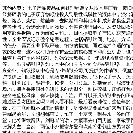
其他内容
： 电子产品废品如何处理销毁？从技术层面看，废
经挤碎后的电子废弃物颗粒投入到酸性或碱性的液体中，浸出
烧、熔炼、烧结、熔融等，去除塑料和其他有机成分富集金属
选等步骤，分选处理后的物质，分渠道进行回收。从资源回收
用零部件拆除，作为维修材料。、回收提取电子产纸机或焚烧
性，企业应该记录整个销毁过程，包括销毁时间、地点、方式
的任务，需要企业采取严谨、细致的措施。通过选择合适的销
效的处理。这不仅有助于保护企业的核心技术和商业机密，也有
抽查并与订单内容核对、过磅记录数据。6、销毁现场监督和记
等。、出具销毁报告如：本中心出具专业的食品销毁报告、其
废企业。销毁报废中心是专业销毁公司,可提供文件销毁、硬
户提供上门回收服务，现场硬盘数据销毁，绝不假手于人，免
料、财务账册、银行卡、IC卡、公司公章、过期食品、服装
场地，拥有采用国外先进技术的大型全自动破碎机，压缩打包
程全程监控录像，保证快捷，专注。且可以开具销毁业务的正
难道还是贪图便宜吗？叫人看不懂。最后看侯沛佐，这位年的
锋，在丁彦雨航不回来的情形下，巩晓彬是要拿他们来当丁彦
建崛起的能力？想想都可笑，忙了一个夏天，到头来，签约了
篮，他将继续留队。刘冠岑的话，大概率去山西男篮，李敬宇
张辉为主。当然，两位小外援塞尔登和坎南将带领山东男篮
苏小宇看到自己上热搜后，感到很意外。外人都觉得他们家