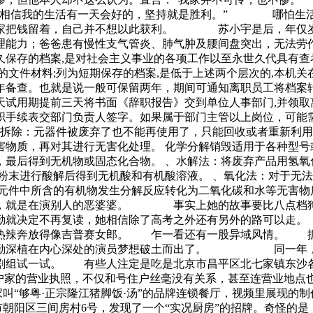
“我相信我的生活有一天会好的，坚持就是胜利。” 哪怕生活
大家把钱留着，自己并不想以此获利。 苏小宇是后，年仅岁
力；爸爸患有慢性支气管炎、肺气肿及腰间盘突出，无法劳作
保存的档案,是对社会主义事业的各项工作以至永世久代具有查考
的文件材料;列为短期保存的档案,是低于上述两个层次的,本机关
年备查。也就是说一般可保留两年，期间可通知离职员工将档案
试用期提前三天将书面《辞职报告》交到单位人事部门,并领取
职手续表交部门负责人签字。如果属于部门主管以上岗位，可能
件拆除：元器件被废弃了也不能再使用了，只能回收或者重新利
物质，再对其进行无害化处理。 化学分解销毁适用于各种型号
，最后得到无机物或固态化合物。 、水解法：将废弃产品用氢氧
粉末进行酸解后得到无机酸和有机酸溶液。 、氧化法：对于无
子元件中所含的有机物发生分解反应转化为二氧化碳和水等无害物
，就是在演别人的恶婆婆。 事实上她的故事要比八点档狗
勤就决定不再复读，她相信除了高考之外还有另外的路可以走。
辣奔放得像吉普赛女郎。 乍一看还有一股异域风情。 据说
勤勤深植在内心深处的演员梦想破土而出了。 同一年，李
剧组试一试。 有些人注定是吃是北京市昌平区北七家镇东沙各
户家的营业执照，不仅和号住户丝毫没有关系，甚至连营业地点也
家叫“够粤·正宗隆江猪脚饭·汤”的品牌连锁餐厅，视频里展现的
市朝阳区三间房村6号，发现了一个“实况厨房”的招牌。奇怪的是