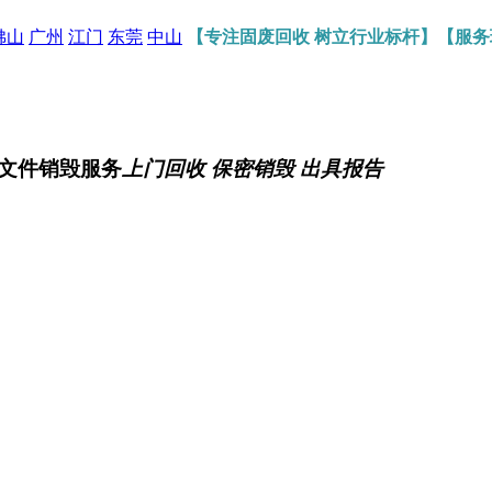
佛山
广州
江门
东莞
中山
【专注固废回收 树立行业标杆】【服
文件销毁服务
上门回收 保密销毁 出具报告