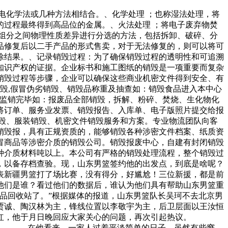
电化学法或几种方法相结合。、化学处理 ；也称湿法处理，将
过程最终得到高品位的金属。、火法处理 ；将电子废弃物焚
组分之间物理性质差异进行分选的方法，包括拆卸、破碎、分
品修复后以二手产品的形式售卖，对于无法修复的，则可以将可
除结果。、记录销毁过程：为了确保销毁过程的透明性和可追溯
知识产权的证据。企业标书和施工图纸的销毁是一项重要而复杂
销毁过程等步骤，企业可以确保这些商业机密文件得到安全、有
毁,假冒伪劣销毁、销毁品称重及抽查如：销毁食品进入本中心
、监销完毕如：报废品全部销毁，拆解、粉碎、焚烧、生化物化
将订单、服务业发票、销毁报告、入库单、电子版照片提交给报
毁、服装销毁、机密文件销毁服务和方案。专业物流团队向客
销毁报，具有正规资质的，能够销毁各种涉密文件档案、纸质资
冒商品等涉密介质的销毁公司。销毁报废中心，自建有封闭销毁
种介质材料吨以上。本公司有严格的销毁处理流程，整个销毁过
，以备存档查验。现，山东男篮签约他的出发点，到底是啥呢？
表新疆男篮打了场比赛，没有得分，好尴尬！三位新援，都是前
他们是谁？看过他们的数据后，谁认为他们具有帮助山东男篮重
品回收站了。”根据媒体的报道，山东男篮队长吴珂不去北京男
贾诚、陶汉林为主，锋线位置以李敬宇为主，后卫层面以王汝恒
小宇走红，他于月日晚回应大家关心的问题，再次引起热议。
。” 在他看来，一家人过着平淡简单的日子，虽然有些窘