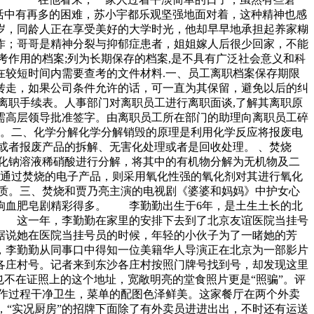
中有再多的困难，苏小宇都乐观坚强地面对着，这种精神也感
，同龄人正在享受美好的大学时光，他却早早地承担起养家糊
；哥哥是精神分裂与抑郁症患者，姐姐嫁人后很少回家，不能
作用的档案;列为长期保存的档案,是不具有广泛社会意义和科
在较短时间内需要查考的文件材料.一、员工离职档案保存期限
转走，如果公司条件允许的话，可一直为其保留，避免以后的纠
离职手续表。人事部门对离职员工进行离职面谈,了解其离职原
需高层领导批准签字。由离职员工所在部门的助理向离职员工碎
用。二、化学分解化学分解销毁的原理是利用化学反应将报废电
或者报废产品的拆解、无害化处理或者是回收处理。 、焚烧
化钠溶液稀硝酸进行分解，将其中的有机物分解为无机物及二
法通过焚烧的电子产品，则采用氧化性强的氧化剂对其进行氧化
质。三、焚烧和贾乃亮主演的电视剧《婆婆和妈妈》中护女心
血肥皂剧精彩得多。 李勤勤出生于6年，是土生土长的北
 这一年，李勤勤在家里的安排下去到了北京友谊医院当挂号
她在医院当挂号员的时候，年轻的小伙子为了一睹她的芳
勤勤从同事口中得知一位美籍华人导演正在北京为一部影片
庄村号。记者来到东沙各庄村按照门牌号找到号，却发现这里
不在证照上的这个地址，宽敞明亮的堂食照片更是“照骗”。评
制作过程干净卫生，菜单的配图色泽鲜美。这家餐厅在两个外卖
，“实况厨房”的招牌下面除了有外卖员进进出出，不时还有运送