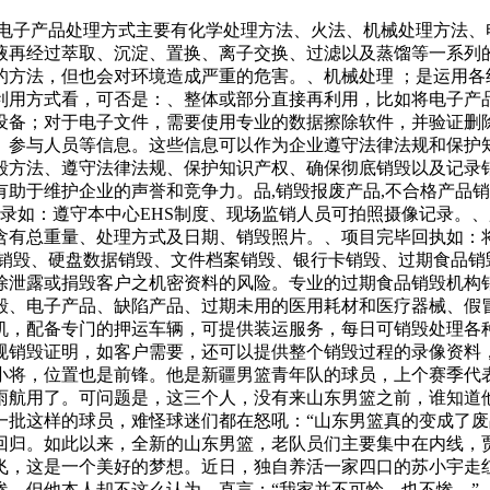
旧电子产品处理方式主要有化学处理方法、火法、机械处理方法、
液再经过萃取、沉淀、置换、离子交换、过滤以及蒸馏等一系列的
的方法，但也会对环境造成严重的危害。、机械处理 ；是运用各
利用方式看，可否是：、整体或部分直接再利用，比如将电子产
设备；对于电子文件，需要使用专业的数据擦除软件，并验证删
、参与人员等信息。这些信息可以作为企业遵守法律法规和保护
毁方法、遵守法律法规、保护知识产权、确保彻底销毁以及记录
助于维护企业的声誉和竞争力。品,销毁报废产品,不合格产品销
录如：遵守本中心EHS制度、现场监销人员可拍照摄像记录。
含有总重量、处理方式及日期、销毁照片。、项目完毕回执如：
盘销毁、硬盘数据销毁、文件档案销毁、银行卡销毁、过期食品销
除泄露或捐毁客户之机密资料的风险。专业的过期食品销毁机构
销毁、电子产品、缺陷产品、过期未用的医用耗材和医疗器械、假
机，配备专门的押运车辆，可提供装运服务，每日可销毁处理各
规销毁证明，如客户需要，还可以提供整个销毁过程的录像资料
小将，位置也是前锋。他是新疆男篮青年队的球员，上个赛季代
雨航用了。可问题是，这三个人，没有来山东男篮之前，谁知道
一批这样的球员，难怪球迷们都在怒吼：“山东男篮真的变成了废
回归。如此以来，全新的山东男篮，老队员们主要集中在内线，
起飞，这是一个美好的梦想。近日，独自养活一家四口的苏
很惨，但他本人却不这么认为。直言：“我家并不可怜，也不惨