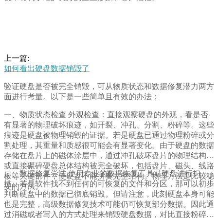
上一篇:
如何看出硬盘数据销毁了
验证硬盘是否被完全销毁，可从物质状态和数据修复潜力两方
面进行考量。以下是一些简单且有效的办法：
一、物质状态检查 外观检查：直接观察硬盘的外观，看是否
有显著的物理破坏痕迹，如开裂、冲孔、分割、粉碎等。这些
痕迹是硬盘被物理销毁的证据。若是硬盘已通过物理粉碎或分
割处理，其重量和质感很可能会有显著变化。由于硬盘的数据
存储在盘片上的磁体涂层中，通过冲孔破坏盘片的物理结构，
或直接碾碎硬盘总体结构被完全破坏，包括盘片、磁头、线路
二、数据修复尝试 使用专业的数据恢复工具对硬盘进行扫
板等关键部件，使硬盘不能拼奏完整结构。物理方法是比较稳
描。若是软件找不到任何的可恢复的文件和分区，那可以初步
妥的方法。
判断硬盘中的数据已彻底销毁。但请注意，此刻硬盘本身可能
也是完整，高级数据修复技术可能仍可恢复部分数据。因此通
过消磁或者写入的方式处理来销毁硬盘数据，对比直接粉碎，