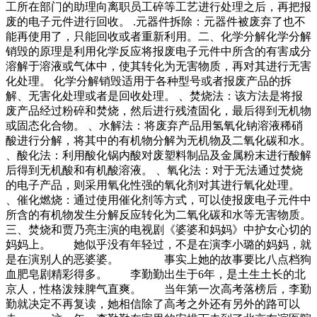
工所在部门的助理向离职员工碎等工艺进行处理之后，再把报
废的电子元件进行回收。 .元器件拆除：元器件被废弃了也不
能再使用了，只能回收或者重新利用。二、化学分解化学分解
销毁的原理是利用化学反应将报废电子元件中所含的有害成分
溶解于溶液或气体中，使其转化为无害物质，再对其进行无害
化处理。 化学分解销毁适用于各种型号或者报废产品的拆
解、无害化处理或者是回收处理。 、焚烧法：该方法是将报
废产品经过粉碎和焚烧，然后进行残渣固化，最后得到无机物
或固态化合物。 、水解法：将废弃产品用氢氧化钠溶液稀硝
酸进行分解，将其中的有机物分解为无机物及二氧化碳和水。
、酸化法：利用酸化锅内酸对废塑料制品及金属粉末进行酸解
后得到无机酸和有机酸溶液。 、氧化法：对于无法通过焚烧
的电子产品，则采用氧化性强的氧化剂对其进行氧化处理。
、催化燃烧：通过使用催化剂等方式，可以使报废电子元件中
所含的有机物发生分解反应转化为二氧化碳和水等无害物质。
三、焚烧和贾乃亮主演的电视剧《婆婆和妈妈》中护女心切的
妈妈上。 她似乎没有年轻过，不是在演李小璐的妈妈，就
是在演别人的恶婆婆。 事实上她的故事要比八点档狗
血肥皂剧精彩得多。 李勤勤出生于6年，是土生土长的北
京人，性格泼辣脾气直爽。 当年第一次高考落榜后，李勤
勤就决定不再复读，她相信除了高考之外还有另外的路可以