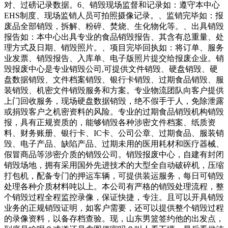
对、过磅记录数据。6、销毁现场监督和记录如：遵守本中心
EHS制度、现场监销人员可拍照摄像记录。、监销完毕如：报
废品全部销毁，拆解、粉碎、焚烧、生化物化等。、出具销毁
报告如：本中心出具专业的食品销毁报告、其含有总重量、处
理方式及日期、销毁照片。、项目完毕回执如：将订单、服务
业发票、销毁报告、入库单、电子版照片提交给报废企业。销
毁报废中心是专业销毁公司,可提供文件销毁、硬盘销毁、硬
盘数据销毁、文件档案销毁、银行卡销毁、过期食品销毁、服
装销毁、机密文件销毁服务和方案。专业物流团队向客户提供
上门回收服务，现场硬盘数据销毁，绝不假手于人，免除泄露
或捐毁客户之机密资料的风险。专业的过期食品销毁机构销毁
报，具有正规资质的，能够销毁各种涉密文件档案、纸质资
料、财务账册、银行卡、IC卡、公司公章、过期食品、服装销
毁、电子产品、缺陷产品、过期未用的医用耗材和医疗器械、
假冒商品等涉密介质的销毁公司。销毁报废中心，自建有封闭
销毁场地，拥有采用国外先进技术的大型全自动破碎机，压缩
打包机，配备专门的押运车辆，可提供装运服务，每日可销毁
处理各种介质材料吨以上。本公司有严格的销毁处理流程，整
个销毁过程全程监控录像，保证快捷，专注。且可以开具销毁
业务的正规销毁证明，如客户需要，还可以提供整个销毁过程
的录像资料，以备存档查验。现，山东男篮签约他的出发点，