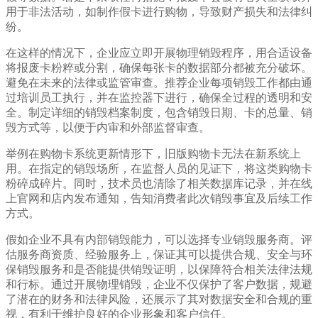
用于非法活动，如制作假卡进行购物，导致财产损失和法律纠
纷。
在这样的情况下，企业应立即开展物理销毁程序，用合适设备
将报废卡粉粹或分割，确保每张卡的数据部分都被充分破坏。
避免在未来的法律或监管审查。推荐企业每项销毁工作都由通
过培训员工执行，并在监控器下进行，确保全过程的透明和安
全。制定详细的销毁档案制度，包含销毁日期、卡的总量、销
毁方式等，以便于内审和外部监督审查。
举例在购物卡系统更新情形下，旧版购物卡无法在新系统上
用。在指定的销毁场所，在监督人员的见证下，将这类购物卡
粉碎成碎片。同时，技术员也清除了相关数据库记录，并在线
上官网和店内发布通知，告知消费者此次销毁事宜及后续工作
方式。
假如企业不具有内部销毁能力，可以选择专业销毁服务商。评
估服务商资质、经验服务上，保证其可以提供合规、安全与环
保销毁服务和是否能提供销毁证明，以保障符合相关法律法规
和行标。通过开展物理销毁，企业不仅保护了客户数据，规避
了潜在的财务和法律风险，还展示了其对数据安全和合规的重
视，有利于维护良好的企业形象和客户信任。