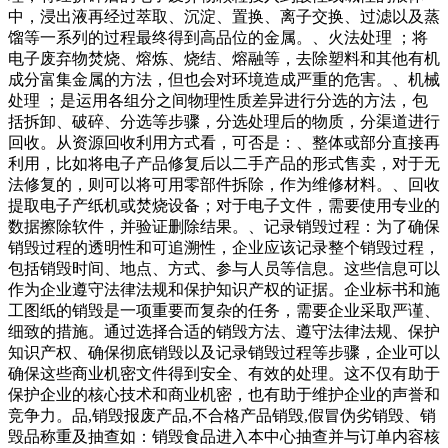
中，浸出液再经过萃取、沉淀、置换、离子交换、过滤以及蒸
馏等一系列的过程最终得到高品位的金属。、火法处理 ；将
电子废弃物焚烧、熔炼、烧结、熔融等，去除塑料和其他有机
成分富集金属的方法，但也会对环境造成严重的危害。、机械
处理 ；是运用各组分之间物理性质差异进行分选的方法，包
括拆卸、破碎、分选等步骤，分选处理后的物质，分渠道进行
回收。从资源回收利用方式看，可否是：、整体或部分直接再
利用，比如将电子产品修复后以二手产品的形式售卖，对于无
法修复的，则可以将可用零部件拆除，作为维修材料。、回收
提取电子产纸机或焚烧设备；对于电子文件，需要使用专业的
数据擦除软件，并验证删除结果。、记录销毁过程：为了确保
销毁过程的透明性和可追溯性，企业应该记录整个销毁过程，
包括销毁时间、地点、方式、参与人员等信息。这些信息可以
作为企业遵守法律法规和保护知识产权的证据。企业标书和施
工图纸的销毁是一项重要而复杂的任务，需要企业采取严谨、
细致的措施。通过选择合适的销毁方法、遵守法律法规、保护
知识产权、确保彻底销毁以及记录销毁过程等步骤，企业可以
确保这些商业机密文件得到安全、有效的处理。这不仅有助于
保护企业的核心技术和商业机密，也有助于维护企业的声誉和
竞争力。品,销毁报废产品,不合格产品销毁,假冒伪劣销毁、销
毁品称重及抽查如：销毁食品进入本中心抽查并与订单内容核