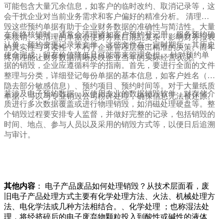
可能包含大量冗余信息，如客户的临时改约、取消记录等，这
会干扰企业对当前业务需求和客户偏好的精准分析。 清理销
毁这些预约单据有助于企业财务数据的准确性与简洁性。大量
在年终核销时，通常会清理诸如客户预约登记册、服务预约确
未核销、未清理的单据会使财务账目混乱复杂，影响财务报表
认单、预约变更记录等文件。这些文件在一定时期后，其历史
的真实性与可读性，不利于企业管理层做出精准的决策。而年
使命完成，留存价值降低且可能带来管理负担。 针对预约单
终清理能让财务数据清晰反映企业当年的实际经营状况。
据的销毁，企业应遵循科学的指南。首先，要进行全面的文件
整理与分类，详细登记每份单据的基本信息，如客户姓名（可
隐去部分敏感信息）、预约项目、预约时间等。对于大量纸质
若涉及电子预约数据，应使用专业的数据销毁软件，对存储介
单据，可以与专业销毁公司粉碎处理，确保信息无法被还原。
质进行多次数据覆盖或进行物理销毁，如消磁处理硬盘等。整
个销毁过程要安排专人监督，并做好完整的记录，包括销毁的
时间、地点、参与人员以及采用的销毁方式等，以便日后追溯
与审计。
其他内容
： 电子产品废品如何处理销毁？从技术层面看，废
旧电子产品处理方式主要有化学处理方法、火法、机械处理方
法、电化学法或几种方法相结合。、化学处理 ；也称湿法处
理，将经挤碎后的电子废弃物颗粒投入到酸性或碱性的液体