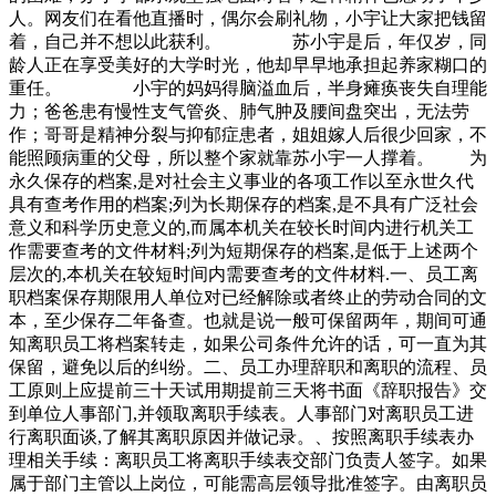
人。网友们在看他直播时，偶尔会刷礼物，小宇让大家把钱留
着，自己并不想以此获利。 苏小宇是后，年仅岁，同
龄人正在享受美好的大学时光，他却早早地承担起养家糊口的
重任。 小宇的妈妈得脑溢血后，半身瘫痪丧失自理能
力；爸爸患有慢性支气管炎、肺气肿及腰间盘突出，无法劳
作；哥哥是精神分裂与抑郁症患者，姐姐嫁人后很少回家，不
能照顾病重的父母，所以整个家就靠苏小宇一人撑着。 为
永久保存的档案,是对社会主义事业的各项工作以至永世久代
具有查考作用的档案;列为长期保存的档案,是不具有广泛社会
意义和科学历史意义的,而属本机关在较长时间内进行机关工
作需要查考的文件材料;列为短期保存的档案,是低于上述两个
层次的,本机关在较短时间内需要查考的文件材料.一、员工离
职档案保存期限用人单位对已经解除或者终止的劳动合同的文
本，至少保存二年备查。也就是说一般可保留两年，期间可通
知离职员工将档案转走，如果公司条件允许的话，可一直为其
保留，避免以后的纠纷。二、员工办理辞职和离职的流程、员
工原则上应提前三十天试用期提前三天将书面《辞职报告》交
到单位人事部门,并领取离职手续表。人事部门对离职员工进
行离职面谈,了解其离职原因并做记录。、按照离职手续表办
理相关手续：离职员工将离职手续表交部门负责人签字。如果
属于部门主管以上岗位，可能需高层领导批准签字。由离职员