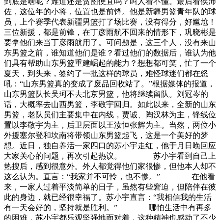
到底是啥呢？难道还是贪图便宜吗？叫人看不懂。最后看侯沛
佐，这位年的小将，位置也是前锋。他是新疆男篮青年队的球
员，上个赛季代表新疆男篮打了场比赛，没有得分，好尴尬！
三位新援，都是前锋，在丁彦雨航不回来的情形下，巩晓彬是
要拿他们来当丁彦雨航用了。可问题是，这三个人，没有来山
东男篮之前，谁知道他们是谁？看过他们的数据后，谁认为他
们具有帮助山东男篮重建崛起的能力？想想都可笑，忙了一个
夏天，到头来，签约了一批这样的球员，难怪球迷们都在怒
吼：“山东男篮真的变成了废品回收站了。”根据媒体的报道，
山东男篮队长吴珂不去北京男篮，他将继续留队。刘冠岑的
话，大概率去山西男篮，李敬宇回归。如此以来，全新的山东
男篮，老队员们主要集中在内线，贾诚、陶汉林为主，锋线位
置以李敬宇为主，后卫层面以王汝恒张辉为主。当然，两位小
外援塞尔登和坎南将带领山东男篮起飞，这是一个美好的梦
想。近日，独自养活一家四口的苏小宇走红，他于月日晚回应
大家关心的问题，再次引起热议。 苏小宇看到自己上
热搜后，感到很意外。外人都觉得他们家很惨，但他本人却不
这么认为。直言：“我家并不可怜，也不惨。” 在他看
来，一家人过着平淡简单的日子，虽然有些窘迫，但陪伴在彼
此的身边，就已经很幸福了。苏小宇直言：“我相信我的生活
有一天会好的，坚持就是胜利。” 哪怕生活中有再多
的困难，苏小宇都乐观坚强地面对着，这种精神也感动了不少