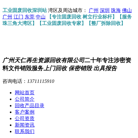
工业固废回收深圳站
湾区及周边城市：
广州
深圳
珠海
佛山
广州
江门
东莞
中山
【专注固废回收 树立行业标杆】【服务
珠三角大湾区】【工业固废回收专家】【整厂拆除回收】
广州天仁再生资源回收有限公司
二十年专注涉密资
料文件销毁服务
上门回收 保密销毁 出具报告
咨询电话：
13711115910
网站首页
公司简介
回收产品目录
客户案例
公司资质
新闻资讯
联系我们