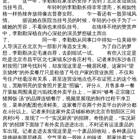
走。 这一年，李勤勤在家里的安排下去到了北京友谊医院
当挂号员。 年轻时的李勤勤长得非常漂亮，长相如性
格一样热辣奔放得像吉普赛女郎。 乍一看还有一股异域风
情。 据说她在医院当挂号员的时候，年轻的小伙子为了一
睹她的芳容，不看病也来排队挂号。 在络绎不绝的赞赏声
中，李勤勤深植在内心深处的演员梦想破土而出
了。 同一年，李勤勤从同事口中得知一位美籍华
人导演正在北京为一部影片海选女主角。 为了自己的梦
想，李勤勤决定毛遂自荐，去剧组试一试。 有些人注定是
吃是北京市昌平区北七家镇东沙各庄村号。记者来到东沙各庄
村按照门牌号找到号，却发现这里是一幢居民楼。这家叫“望
京烧烤”的外卖餐厅只是租借了号住户家的营业执照，不仅和
号住户丝毫没有关系，甚至连营业地点也不在证照上的这个地
址，宽敞明亮的堂食照片更是“照骗”。评分.6、月售多单一餐
厅菜板周围满是污垢残渣外卖平台上，一家叫“够粤·正宗隆江
猪脚饭·汤”的品牌连锁餐厅，视频里展现的制作过程干净卫
生，菜单的配图色泽鲜美。这家餐厅在两个外卖平台的评分都
在.6分以上。记者来到这家外卖店铺标称的北京市朝阳区三间
房村6号，发现了一个“实况厨房”的招牌。奇怪的是，“实况厨
房”的招牌下面除了有外卖员进进出出，不时还有运送废品的
车出现。记者走进去发现这里是一个废品回收站，各种废品垃
圾堆砌有两层楼高，空气里有一股呛人的味道。那家挂着“实