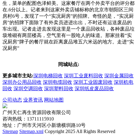
生，菜单的配图色泽鲜美。这家餐厅在两个外卖平台的评分都
在.6分以上。记者来到这家外卖店铺标称的北京市朝阳区三间
房村6号，发现了一个“实况厨房”的招牌。奇怪的是，“实况厨
房”的招牌下面除了有外卖员进进出出，不时还有运送废品的
车出现。记者走进去发现这里是一个废品回收站，各种废品垃
圾堆砌有两层楼高，空气里有一股呛人的味道。那家挂着“实
况厨房”牌子的餐厅就在距离废品堆五六米远的地方。走进“实
况厨房”
同城站点:
更多城市主站:
深圳电梯回收
深圳工业废料回收
深圳金属回收
深圳办公用品回收
深圳电缆回收
深圳工业固废回收
深圳机电
回收
深圳空调回收
深圳塑料回收
深圳纸皮废品回收
公司动态
业界资讯
网站地图
广州天仁再生资源回收有限公司
咨询热线：13711115910
地址：广州市天河区小新塘横圳路10号
Sitemap
Sitemap.xml
Copyright 2025 All Rights Reserved