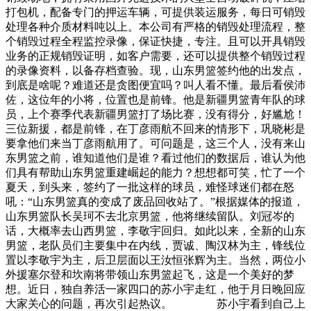
打包机，配备专门的押运车辆，可提供装运服务，每日可销毁
处理各种介质材料吨以上。本公司有严格的销毁处理流程，整
个销毁过程全程监控录像，保证快捷，专注。且可以开具销毁
业务的正规销毁证明，如客户需要，还可以提供整个销毁过程
的录像资料，以备存档查验。现，山东男篮签约他的出发点，
到底是啥呢？难道还是贪图便宜吗？叫人看不懂。最后看侯沛
佐，这位年的小将，位置也是前锋。他是新疆男篮青年队的球
员，上个赛季代表新疆男篮打了场比赛，没有得分，好尴尬！
三位新援，都是前锋，在丁彦雨航不回来的情形下，巩晓彬是
要拿他们来当丁彦雨航用了。可问题是，这三个人，没有来山
东男篮之前，谁知道他们是谁？看过他们的数据后，谁认为他
们具有帮助山东男篮重建崛起的能力？想想都可笑，忙了一个
夏天，到头来，签约了一批这样的球员，难怪球迷们都在怒
吼：“山东男篮真的变成了废品回收站了。”根据媒体的报道，
山东男篮队长吴珂不去北京男篮，他将继续留队。刘冠岑的
话，大概率去山西男篮，李敬宇回归。如此以来，全新的山东
男篮，老队员们主要集中在内线，贾诚、陶汉林为主，锋线位
置以李敬宇为主，后卫层面以王汝恒张辉为主。当然，两位小
外援塞尔登和坎南将带领山东男篮起飞，这是一个美好的梦
想。近日，独自养活一家四口的苏小宇走红，他于月日晚回应
大家关心的问题，再次引起热议。 苏小宇看到自己上