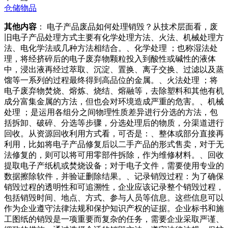
仓储物品
其他内容
： 电子产品废品如何处理销毁？从技术层面看，废
旧电子产品处理方式主要有化学处理方法、火法、机械处理方
法、电化学法或几种方法相结合。、化学处理 ；也称湿法处
理，将经挤碎后的电子废弃物颗粒投入到酸性或碱性的液体
中，浸出液再经过萃取、沉淀、置换、离子交换、过滤以及蒸
馏等一系列的过程最终得到高品位的金属。、火法处理 ；将
电子废弃物焚烧、熔炼、烧结、熔融等，去除塑料和其他有机
成分富集金属的方法，但也会对环境造成严重的危害。、机械
处理 ；是运用各组分之间物理性质差异进行分选的方法，包
括拆卸、破碎、分选等步骤，分选处理后的物质，分渠道进行
回收。从资源回收利用方式看，可否是：、整体或部分直接再
利用，比如将电子产品修复后以二手产品的形式售卖，对于无
法修复的，则可以将可用零部件拆除，作为维修材料。、回收
提取电子产纸机或焚烧设备；对于电子文件，需要使用专业的
数据擦除软件，并验证删除结果。、记录销毁过程：为了确保
销毁过程的透明性和可追溯性，企业应该记录整个销毁过程，
包括销毁时间、地点、方式、参与人员等信息。这些信息可以
作为企业遵守法律法规和保护知识产权的证据。企业标书和施
工图纸的销毁是一项重要而复杂的任务，需要企业采取严谨、