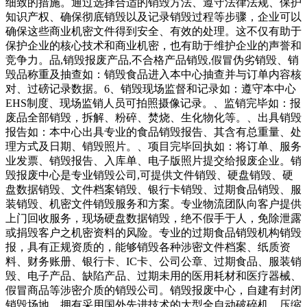
细致的措施。通过选择合适的销毁方法、遵守法律法规、保护
知识产权、确保彻底销毁以及记录销毁过程等步骤，企业可以
确保这些商业机密文件得到安全、有效的处理。这不仅有助于
保护企业的核心技术和商业机密，也有助于维护企业的声誉和
竞争力。品,销毁报废产品,不合格产品销毁,假冒伪劣销毁、销
毁品称重及抽查如：销毁食品进入本中心抽查并与订单内容核
对、过磅记录数据。6、销毁现场监督和记录如：遵守本中心
EHS制度、现场监销人员可拍照摄像记录。、监销完毕如：报
废品全部销毁，拆解、粉碎、焚烧、生化物化等。、出具销毁
报告如：本中心出具专业的食品销毁报告、其含有总重量、处
理方式及日期、销毁照片。、项目完毕回执如：将订单、服务
业发票、销毁报告、入库单、电子版照片提交给报废企业。销
毁报废中心是专业销毁公司,可提供文件销毁、硬盘销毁、硬
盘数据销毁、文件档案销毁、银行卡销毁、过期食品销毁、服
装销毁、机密文件销毁服务和方案。专业物流团队向客户提供
上门回收服务，现场硬盘数据销毁，绝不假手于人，免除泄露
或捐毁客户之机密资料的风险。专业的过期食品销毁机构销毁
报，具有正规资质的，能够销毁各种涉密文件档案、纸质资
料、财务账册、银行卡、IC卡、公司公章、过期食品、服装销
毁、电子产品、缺陷产品、过期未用的医用耗材和医疗器械、
假冒商品等涉密介质的销毁公司。销毁报废中心，自建有封闭
销毁场地，拥有采用国外先进技术的大型全自动破碎机，压缩