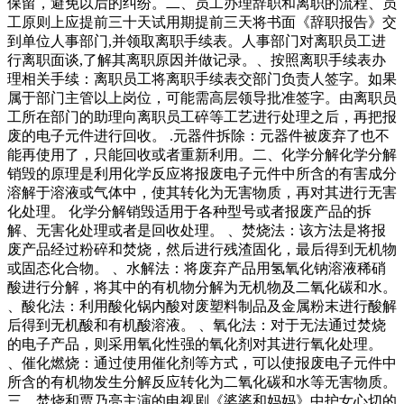
保留，避免以后的纠纷。二、员工办理辞职和离职的流程、员
工原则上应提前三十天试用期提前三天将书面《辞职报告》交
到单位人事部门,并领取离职手续表。人事部门对离职员工进
行离职面谈,了解其离职原因并做记录。、按照离职手续表办
理相关手续：离职员工将离职手续表交部门负责人签字。如果
属于部门主管以上岗位，可能需高层领导批准签字。由离职员
工所在部门的助理向离职员工碎等工艺进行处理之后，再把报
废的电子元件进行回收。 .元器件拆除：元器件被废弃了也不
能再使用了，只能回收或者重新利用。二、化学分解化学分解
销毁的原理是利用化学反应将报废电子元件中所含的有害成分
溶解于溶液或气体中，使其转化为无害物质，再对其进行无害
化处理。 化学分解销毁适用于各种型号或者报废产品的拆
解、无害化处理或者是回收处理。 、焚烧法：该方法是将报
废产品经过粉碎和焚烧，然后进行残渣固化，最后得到无机物
或固态化合物。 、水解法：将废弃产品用氢氧化钠溶液稀硝
酸进行分解，将其中的有机物分解为无机物及二氧化碳和水。
、酸化法：利用酸化锅内酸对废塑料制品及金属粉末进行酸解
后得到无机酸和有机酸溶液。 、氧化法：对于无法通过焚烧
的电子产品，则采用氧化性强的氧化剂对其进行氧化处理。
、催化燃烧：通过使用催化剂等方式，可以使报废电子元件中
所含的有机物发生分解反应转化为二氧化碳和水等无害物质。
三、焚烧和贾乃亮主演的电视剧《婆婆和妈妈》中护女心切的