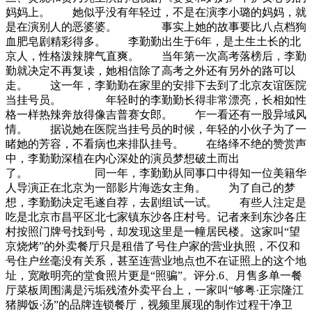
妈妈上。 她似乎没有年轻过，不是在演李小璐的妈妈，就
是在演别人的恶婆婆。 事实上她的故事要比八点档狗
血肥皂剧精彩得多。 李勤勤出生于6年，是土生土长的北
京人，性格泼辣脾气直爽。 当年第一次高考落榜后，李勤
勤就决定不再复读，她相信除了高考之外还有另外的路可以
走。 这一年，李勤勤在家里的安排下去到了北京友谊医院
当挂号员。 年轻时的李勤勤长得非常漂亮，长相如性
格一样热辣奔放得像吉普赛女郎。 乍一看还有一股异域风
情。 据说她在医院当挂号员的时候，年轻的小伙子为了一
睹她的芳容，不看病也来排队挂号。 在络绎不绝的赞赏声
中，李勤勤深植在内心深处的演员梦想破土而出
了。 同一年，李勤勤从同事口中得知一位美籍华
人导演正在北京为一部影片海选女主角。 为了自己的梦
想，李勤勤决定毛遂自荐，去剧组试一试。 有些人注定是
吃是北京市昌平区北七家镇东沙各庄村号。记者来到东沙各庄
村按照门牌号找到号，却发现这里是一幢居民楼。这家叫“望
京烧烤”的外卖餐厅只是租借了号住户家的营业执照，不仅和
号住户丝毫没有关系，甚至连营业地点也不在证照上的这个地
址，宽敞明亮的堂食照片更是“照骗”。评分.6、月售多单一餐
厅菜板周围满是污垢残渣外卖平台上，一家叫“够粤·正宗隆江
猪脚饭·汤”的品牌连锁餐厅，视频里展现的制作过程干净卫