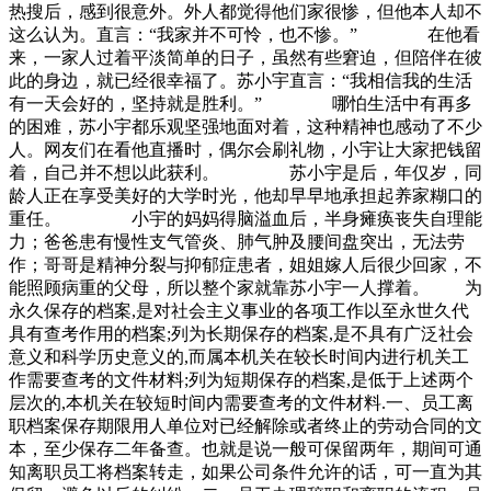
热搜后，感到很意外。外人都觉得他们家很惨，但他本人却不
这么认为。直言：“我家并不可怜，也不惨。” 在他看
来，一家人过着平淡简单的日子，虽然有些窘迫，但陪伴在彼
此的身边，就已经很幸福了。苏小宇直言：“我相信我的生活
有一天会好的，坚持就是胜利。” 哪怕生活中有再多
的困难，苏小宇都乐观坚强地面对着，这种精神也感动了不少
人。网友们在看他直播时，偶尔会刷礼物，小宇让大家把钱留
着，自己并不想以此获利。 苏小宇是后，年仅岁，同
龄人正在享受美好的大学时光，他却早早地承担起养家糊口的
重任。 小宇的妈妈得脑溢血后，半身瘫痪丧失自理能
力；爸爸患有慢性支气管炎、肺气肿及腰间盘突出，无法劳
作；哥哥是精神分裂与抑郁症患者，姐姐嫁人后很少回家，不
能照顾病重的父母，所以整个家就靠苏小宇一人撑着。 为
永久保存的档案,是对社会主义事业的各项工作以至永世久代
具有查考作用的档案;列为长期保存的档案,是不具有广泛社会
意义和科学历史意义的,而属本机关在较长时间内进行机关工
作需要查考的文件材料;列为短期保存的档案,是低于上述两个
层次的,本机关在较短时间内需要查考的文件材料.一、员工离
职档案保存期限用人单位对已经解除或者终止的劳动合同的文
本，至少保存二年备查。也就是说一般可保留两年，期间可通
知离职员工将档案转走，如果公司条件允许的话，可一直为其