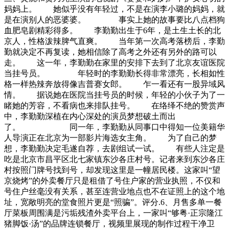
妈妈上。 她似乎没有年轻过，不是在演李小璐的妈妈，就
是在演别人的恶婆婆。 事实上她的故事要比八点档狗
血肥皂剧精彩得多。 李勤勤出生于6年，是土生土长的北
京人，性格泼辣脾气直爽。 当年第一次高考落榜后，李勤
勤就决定不再复读，她相信除了高考之外还有另外的路可以
走。 这一年，李勤勤在家里的安排下去到了北京友谊医院
当挂号员。 年轻时的李勤勤长得非常漂亮，长相如性
格一样热辣奔放得像吉普赛女郎。 乍一看还有一股异域风
情。 据说她在医院当挂号员的时候，年轻的小伙子为了一
睹她的芳容，不看病也来排队挂号。 在络绎不绝的赞赏声
中，李勤勤深植在内心深处的演员梦想破土而出
了。 同一年，李勤勤从同事口中得知一位美籍华
人导演正在北京为一部影片海选女主角。 为了自己的梦
想，李勤勤决定毛遂自荐，去剧组试一试。 有些人注定是
吃是北京市昌平区北七家镇东沙各庄村号。记者来到东沙各庄
村按照门牌号找到号，却发现这里是一幢居民楼。这家叫“望
京烧烤”的外卖餐厅只是租借了号住户家的营业执照，不仅和
号住户丝毫没有关系，甚至连营业地点也不在证照上的这个地
址，宽敞明亮的堂食照片更是“照骗”。评分.6、月售多单一餐
厅菜板周围满是污垢残渣外卖平台上，一家叫“够粤·正宗隆江
猪脚饭·汤”的品牌连锁餐厅，视频里展现的制作过程干净卫