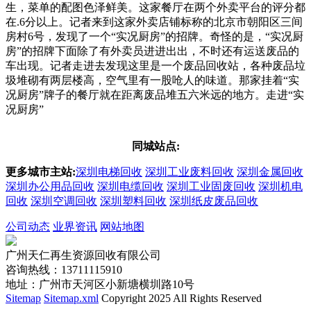
生，菜单的配图色泽鲜美。这家餐厅在两个外卖平台的评分都
在.6分以上。记者来到这家外卖店铺标称的北京市朝阳区三间
房村6号，发现了一个“实况厨房”的招牌。奇怪的是，“实况厨
房”的招牌下面除了有外卖员进进出出，不时还有运送废品的
车出现。记者走进去发现这里是一个废品回收站，各种废品垃
圾堆砌有两层楼高，空气里有一股呛人的味道。那家挂着“实
况厨房”牌子的餐厅就在距离废品堆五六米远的地方。走进“实
况厨房”
同城站点:
更多城市主站:
深圳电梯回收
深圳工业废料回收
深圳金属回收
深圳办公用品回收
深圳电缆回收
深圳工业固废回收
深圳机电
回收
深圳空调回收
深圳塑料回收
深圳纸皮废品回收
公司动态
业界资讯
网站地图
广州天仁再生资源回收有限公司
咨询热线：13711115910
地址：广州市天河区小新塘横圳路10号
Sitemap
Sitemap.xml
Copyright 2025 All Rights Reserved