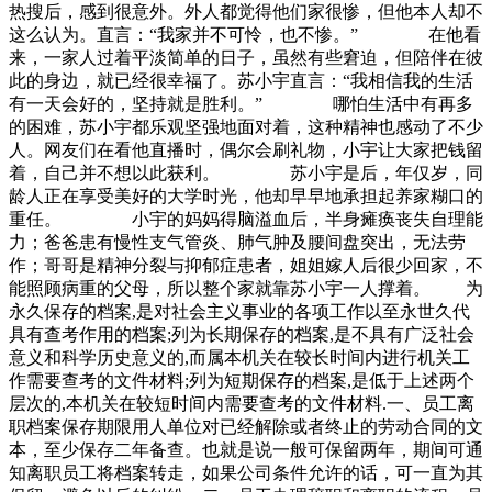
热搜后，感到很意外。外人都觉得他们家很惨，但他本人却不
这么认为。直言：“我家并不可怜，也不惨。” 在他看
来，一家人过着平淡简单的日子，虽然有些窘迫，但陪伴在彼
此的身边，就已经很幸福了。苏小宇直言：“我相信我的生活
有一天会好的，坚持就是胜利。” 哪怕生活中有再多
的困难，苏小宇都乐观坚强地面对着，这种精神也感动了不少
人。网友们在看他直播时，偶尔会刷礼物，小宇让大家把钱留
着，自己并不想以此获利。 苏小宇是后，年仅岁，同
龄人正在享受美好的大学时光，他却早早地承担起养家糊口的
重任。 小宇的妈妈得脑溢血后，半身瘫痪丧失自理能
力；爸爸患有慢性支气管炎、肺气肿及腰间盘突出，无法劳
作；哥哥是精神分裂与抑郁症患者，姐姐嫁人后很少回家，不
能照顾病重的父母，所以整个家就靠苏小宇一人撑着。 为
永久保存的档案,是对社会主义事业的各项工作以至永世久代
具有查考作用的档案;列为长期保存的档案,是不具有广泛社会
意义和科学历史意义的,而属本机关在较长时间内进行机关工
作需要查考的文件材料;列为短期保存的档案,是低于上述两个
层次的,本机关在较短时间内需要查考的文件材料.一、员工离
职档案保存期限用人单位对已经解除或者终止的劳动合同的文
本，至少保存二年备查。也就是说一般可保留两年，期间可通
知离职员工将档案转走，如果公司条件允许的话，可一直为其