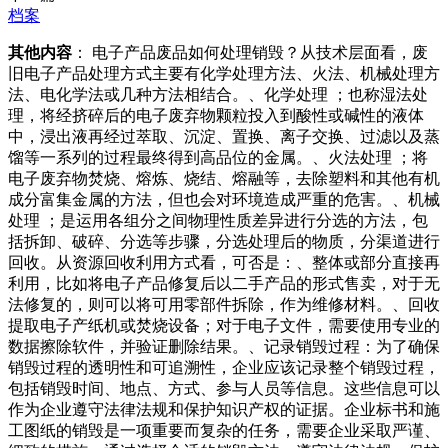
档案
其他内容
： 电子产品废品如何处理销毁？从技术层面看，废
旧电子产品处理方式主要有化学处理方法、火法、机械处理方
法、电化学法或几种方法相结合。、化学处理 ；也称湿法处
理，将经挤碎后的电子废弃物颗粒投入到酸性或碱性的液体
中，浸出液再经过萃取、沉淀、置换、离子交换、过滤以及蒸
馏等一系列的过程最终得到高品位的金属。、火法处理 ；将
电子废弃物焚烧、熔炼、烧结、熔融等，去除塑料和其他有机
成分富集金属的方法，但也会对环境造成严重的危害。、机械
处理 ；是运用各组分之间物理性质差异进行分选的方法，包
括拆卸、破碎、分选等步骤，分选处理后的物质，分渠道进行
回收。从资源回收利用方式看，可否是：、整体或部分直接再
利用，比如将电子产品修复后以二手产品的形式售卖，对于无
法修复的，则可以将可用零部件拆除，作为维修材料。、回收
提取电子产纸机或焚烧设备；对于电子文件，需要使用专业的
数据擦除软件，并验证删除结果。、记录销毁过程：为了确保
销毁过程的透明性和可追溯性，企业应该记录整个销毁过程，
包括销毁时间、地点、方式、参与人员等信息。这些信息可以
作为企业遵守法律法规和保护知识产权的证据。企业标书和施
工图纸的销毁是一项重要而复杂的任务，需要企业采取严谨、