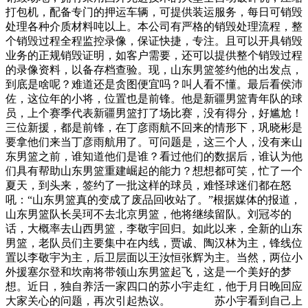
打包机，配备专门的押运车辆，可提供装运服务，每日可销毁
处理各种介质材料吨以上。本公司有严格的销毁处理流程，整
个销毁过程全程监控录像，保证快捷，专注。且可以开具销毁
业务的正规销毁证明，如客户需要，还可以提供整个销毁过程
的录像资料，以备存档查验。现，山东男篮签约他的出发点，
到底是啥呢？难道还是贪图便宜吗？叫人看不懂。最后看侯沛
佐，这位年的小将，位置也是前锋。他是新疆男篮青年队的球
员，上个赛季代表新疆男篮打了场比赛，没有得分，好尴尬！
三位新援，都是前锋，在丁彦雨航不回来的情形下，巩晓彬是
要拿他们来当丁彦雨航用了。可问题是，这三个人，没有来山
东男篮之前，谁知道他们是谁？看过他们的数据后，谁认为他
们具有帮助山东男篮重建崛起的能力？想想都可笑，忙了一个
夏天，到头来，签约了一批这样的球员，难怪球迷们都在怒
吼：“山东男篮真的变成了废品回收站了。”根据媒体的报道，
山东男篮队长吴珂不去北京男篮，他将继续留队。刘冠岑的
话，大概率去山西男篮，李敬宇回归。如此以来，全新的山东
男篮，老队员们主要集中在内线，贾诚、陶汉林为主，锋线位
置以李敬宇为主，后卫层面以王汝恒张辉为主。当然，两位小
外援塞尔登和坎南将带领山东男篮起飞，这是一个美好的梦
想。近日，独自养活一家四口的苏小宇走红，他于月日晚回应
大家关心的问题，再次引起热议。 苏小宇看到自己上