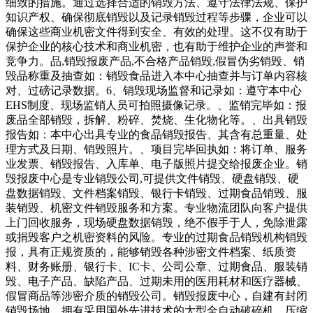
细致的措施。通过选择合适的销毁方法、遵守法律法规、保护
知识产权、确保彻底销毁以及记录销毁过程等步骤，企业可以
确保这些商业机密文件得到安全、有效的处理。这不仅有助于
保护企业的核心技术和商业机密，也有助于维护企业的声誉和
竞争力。品,销毁报废产品,不合格产品销毁,假冒伪劣销毁、销
毁品称重及抽查如：销毁食品进入本中心抽查并与订单内容核
对、过磅记录数据。6、销毁现场监督和记录如：遵守本中心
EHS制度、现场监销人员可拍照摄像记录。、监销完毕如：报
废品全部销毁，拆解、粉碎、焚烧、生化物化等。、出具销毁
报告如：本中心出具专业的食品销毁报告、其含有总重量、处
理方式及日期、销毁照片。、项目完毕回执如：将订单、服务
业发票、销毁报告、入库单、电子版照片提交给报废企业。销
毁报废中心是专业销毁公司,可提供文件销毁、硬盘销毁、硬
盘数据销毁、文件档案销毁、银行卡销毁、过期食品销毁、服
装销毁、机密文件销毁服务和方案。专业物流团队向客户提供
上门回收服务，现场硬盘数据销毁，绝不假手于人，免除泄露
或捐毁客户之机密资料的风险。专业的过期食品销毁机构销毁
报，具有正规资质的，能够销毁各种涉密文件档案、纸质资
料、财务账册、银行卡、IC卡、公司公章、过期食品、服装销
毁、电子产品、缺陷产品、过期未用的医用耗材和医疗器械、
假冒商品等涉密介质的销毁公司。销毁报废中心，自建有封闭
销毁场地，拥有采用国外先进技术的大型全自动破碎机，压缩