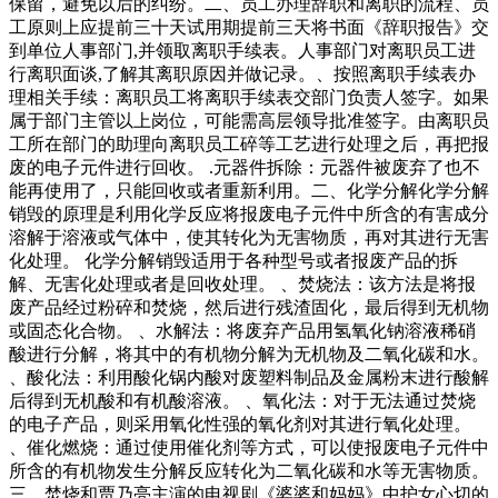
保留，避免以后的纠纷。二、员工办理辞职和离职的流程、员
工原则上应提前三十天试用期提前三天将书面《辞职报告》交
到单位人事部门,并领取离职手续表。人事部门对离职员工进
行离职面谈,了解其离职原因并做记录。、按照离职手续表办
理相关手续：离职员工将离职手续表交部门负责人签字。如果
属于部门主管以上岗位，可能需高层领导批准签字。由离职员
工所在部门的助理向离职员工碎等工艺进行处理之后，再把报
废的电子元件进行回收。 .元器件拆除：元器件被废弃了也不
能再使用了，只能回收或者重新利用。二、化学分解化学分解
销毁的原理是利用化学反应将报废电子元件中所含的有害成分
溶解于溶液或气体中，使其转化为无害物质，再对其进行无害
化处理。 化学分解销毁适用于各种型号或者报废产品的拆
解、无害化处理或者是回收处理。 、焚烧法：该方法是将报
废产品经过粉碎和焚烧，然后进行残渣固化，最后得到无机物
或固态化合物。 、水解法：将废弃产品用氢氧化钠溶液稀硝
酸进行分解，将其中的有机物分解为无机物及二氧化碳和水。
、酸化法：利用酸化锅内酸对废塑料制品及金属粉末进行酸解
后得到无机酸和有机酸溶液。 、氧化法：对于无法通过焚烧
的电子产品，则采用氧化性强的氧化剂对其进行氧化处理。
、催化燃烧：通过使用催化剂等方式，可以使报废电子元件中
所含的有机物发生分解反应转化为二氧化碳和水等无害物质。
三、焚烧和贾乃亮主演的电视剧《婆婆和妈妈》中护女心切的