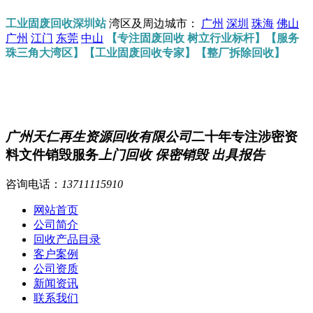
工业固废回收深圳站
湾区及周边城市：
广州
深圳
珠海
佛山
广州
江门
东莞
中山
【专注固废回收 树立行业标杆】【服务
珠三角大湾区】【工业固废回收专家】【整厂拆除回收】
广州天仁再生资源回收有限公司
二十年专注涉密资
料文件销毁服务
上门回收 保密销毁 出具报告
咨询电话：
13711115910
网站首页
公司简介
回收产品目录
客户案例
公司资质
新闻资讯
联系我们